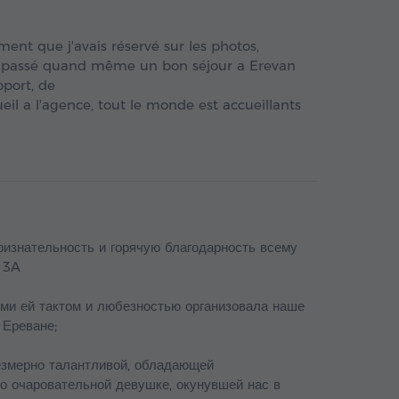
ent que j'avais réservé sur les photos,
ns passé quand même un bon séjour a Erevan
oport, de
a l'agence, tout le monde est accueillants
ризнательность и горячую благодарность всему
 3A
ими ей тактом и любезностью организовала наше
 Ереване;
безмерно талантливой, обладающей
то очаровательной девушке, окунувшей нас в