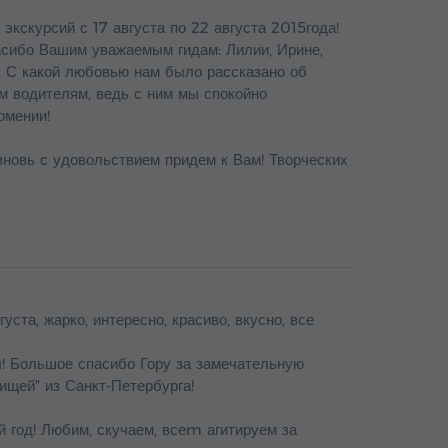
кскурсий с 17 августа по 22 августа 2015года!
сибо Вашим уважаемым гидам: Лилии, Ирине,
). С какой любовью нам было рассказано об
м водителям, ведь с ним мы спокойно
рмении!
вновь с удовольствием придем к Вам! Творческих
ста, жарко, интересно, красиво, вкусно, все
! Большое спасибо Гору за замечательную
ищей" из Санкт-Петербурга!
 год! Любим, скучаем, всеm агитируем за