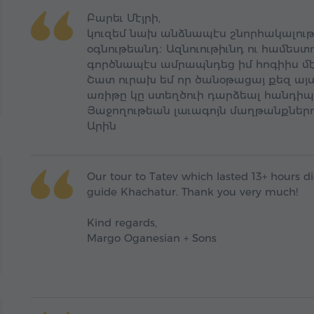
Բարեւ Մէյրի,
կուզեմ նախ անձնապէս շնորհակալութիւ
օգնութեանդ։ Ազնուութիւնդ ու համեստ
գործնապէս ամրապնդեց իմ հոգիիս մէ
Շատ ուրախ եմ որ ծանօթացայ քեզ այս
առիթը կը ստեղծուի դարձեալ հանդիպե
Յաջողութեան լաւագոյն մաղթանքներո
Արին
Our tour to Tatev which lasted 13+ hours di
guide Khachatur. Thank you very much!
Kind regards,
Margo Oganesian + Sons