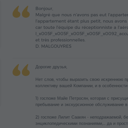
Bonjour,
Malgré que nous n'avons pas eut l'appartem
l'appartement étant plus petit, nous avo
car toute l'équipe du réceptionniste a l'aér
l_x005F_x005F_x005F_x005F_x0092_accueil 
et très professionnelles.
D. MALGOUYRES
Дорогие друзья,
Нет слов, чтобы выразить свою искреннюю п
коллективу вашей Компании, и в особенности
1) госпоже Майе Петросян, которая с присущ
пребывание и экскурсионное обслуживание в
2) госпоже Лилит Саакян - неподражаемой, 
энциклопедическими познаниями,... да и прос