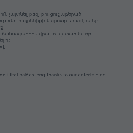
ն յայտնել քեզ, քու ցուցաբերած
ութիւնդ հայրենիքի կարօտը երազէ աւելի
ջ։
 ճանապարհին վրայ, ու վստահ եմ որ
լու։
վ,
dn't feel half as long thanks to our entertaining