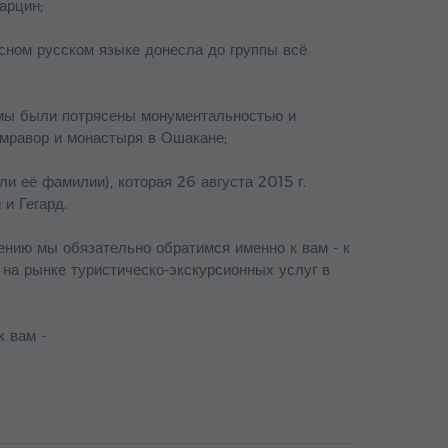
арцин;
асном русском языке донесла до группы всё
й мы были потрясены монументальностью и
рмравор и монастыря в Ошакане;
ли её фамилии), которая 26 августа 2015 г.
и Гегард.
ению мы обязательно обратимся именно к вам - к
а рынке туристическо-экскурсионных услуг в
 вам -