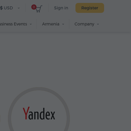
0
$
USD
Sign in
Register
siness Events
Armenia
Company