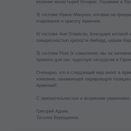
величие монастырей Кечарис, Гошаванк и Хаг
3) госпоже Ирине Манукян, которая на прекр
очарование и красоту Армении;
4) госпоже Ани Оганесян, благодаря которо
грандиозностью крепости Амберд, церкви Ка
5) госпоже Розе (к сожалению, мы не запомни
провела для нас чудесную экскурсию в Гарни 
Очевидно, что в следующий наш визит в Арм
компании, занимающей лидирующую позицию н
Армении!!!
С признательностью и искренним уважением к
Григорий Адоян,
Татьяна Верещагина