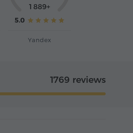
1 889+
5.0
Yandex
1769 reviews