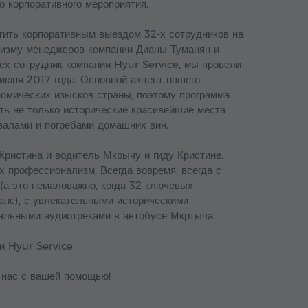
о корпоративного мероприятия.
тить корпоративным выездом 32-х сотрудников на
ализму менеджеров компании Дианы Туманян и
ех сотрудник компании Hyur Service, мы провели
июня 2017 года. Основной акцент нашего
номических изысков страны, поэтому программа
ть не только исторические красивейшие места
залами и погребами домашних вин.
Кристина и водитель Мкрычу и гиду Кристине.
х профессионализм. Всегда вовремя, всегда с
(а это немаловажно, когда 32 ключевых
ане), с увлекательными историческими
альными аудиотреками в автобусе Мкртыча.
 Hyur Service.
нас с вашей помощью!