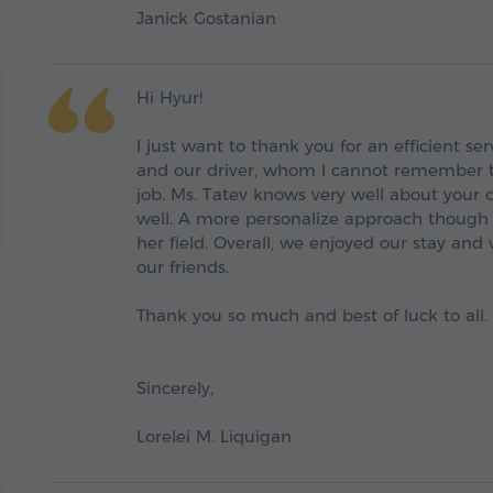
Janick Gostanian
Hi Hyur!
I just want to thank you for an efficient se
and our driver, whom I cannot remember t
job. Ms. Tatev knows very well about your co
well. A more personalize approach though w
her field. Overall, we enjoyed our stay an
our friends.
Thank you so much and best of luck to all.
Sincerely,
Lorelei M. Liquigan