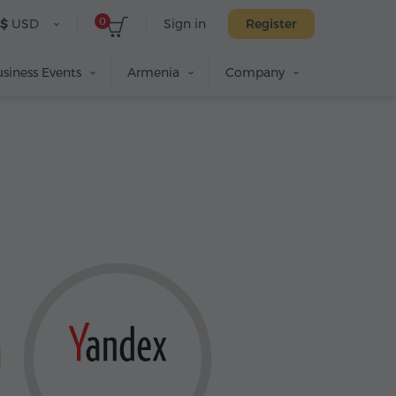
0
$
USD
Sign in
Register
siness Events
Armenia
Company