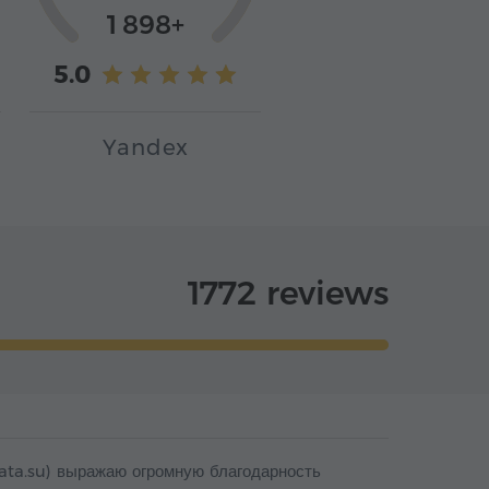
1 898+
5.0
Yandex
1772 reviews
rata.su) выражаю огромную благодарность