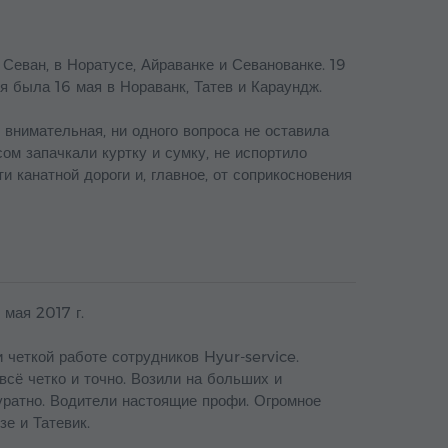
 Севан, в Норатусе, Айраванке и Севанованке. 19
я была 16 мая в Нораванк, Татев и Караундж.
ь внимательная, ни одного вопроса не оставила
сом запачкали куртку и сумку, не испортило
и канатной дороги и, главное, от соприкосновения
 мая 2017 г.
 четкой работе сотрудников Hyur-service.
сё четко и точно. Возили на больших и
куратно. Водители настоящие профи. Огромное
е и Татевик.