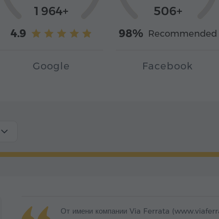
1 964+
506+
4.9
98%
Recommended
Google
Facebook
От имени компании Via Ferrata (www.viafer