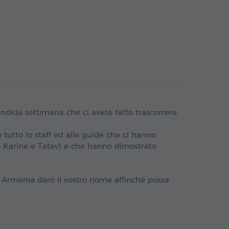
lendida settimana che ci avete fatto trascorrere
tutto lo staff ed alle guide che ci hanno
o Karine e Tatev) e che hanno dimostrato
 Armenia darò il vostro nome affinché possa