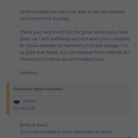
Unfortunately we won't be able to do the Yerevan
tour tomorrow Sunday.
Thank you very much for the great service you have
given us. I will definitely recommend your company
to future Habitat for Humanity Canada groups. I'm
so glad that Naira, our coordinator from Habitat for
Humanity Armenia recommended you!
Johanns
Калганова Мария Игоревна
Russia
06-06-2018
Добрый день!
Хочу поблагодарить вашу компанию за столь