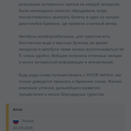
розыгрыши интересных призов на каждой экскурсии,
была неожиданно приятно обрадована, когда
посчастливилось выиграть билеты в один из лучших
джаз-клубов Еревана, где провела отличный вечер.
Автобусы комфортабельные, для туристов есть
бесплатная вода и вкусные булочки, во время
экскурсии в автобусе также можно воспользоваться wi
fi, очень удобно. Вобщем получила отличные эмоции
и много интересной информации и впечатлений.
Буду рада снова путешествовать с HYUR service, как
только доведется приехать в Армению снова. Желаю
компании успехов, дальнейшего развития,
процветания и много благодарных туристов.
Anna
Russia
20-05-2018