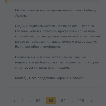
Мы были на экскурсии армянский алфавит-Амберд-
Арагац.
Гид Айк, водитель Хосров. Все было очень хорошо.
Главное, хочется отметить, профессионализм гида,
который говорил на русском и на английском, отвечал
на все вопросы, шутил, давал полную информацию.
Было спокойно и комфортно.
Водитель выше всяких похвал, было страшно
подыматься на Аранац, но чувствовалось, что Хосров
знает дорогу с закрытыми глазами.
Молодцы, все продумано, хорошо. Спасибо.
1
...
52
53
54
...
148