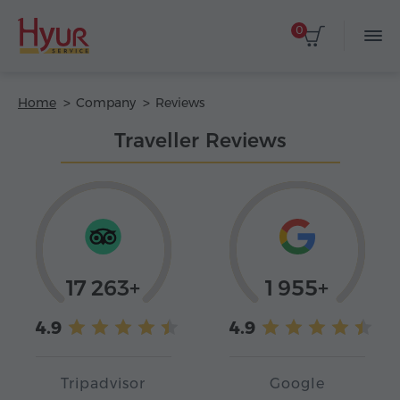
0
Home
Company
Reviews
Traveller Reviews
17 263+
1 955+
4.9
4.9
Tripadvisor
Google