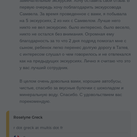
замечательные экскурсии. Хочу оставить свой отзыв. В
первую очередь хочу поблагодарить экскурсовода
Самвела. За время проведенное с вами, я побывала
на 5 экскурсиях, 2 из них с Самвелом. Лучше него
никто не вел экскурсию. было интересно, было весело,
никто не остался без внимания. Огромная ему
благодарность за то что 2 дня подряд помогал мне с
сыном, ребенок легко перенес долгую дорогу в Татев,
с интересом слушал о чем говорилось и не отвлекался
как на предыдущих экскурсиях. Лично я считаю что это
у вас лучший сотрудник.
В целом очень довольна вами, хорошие автобусы,
чистые, спасибо за вкусные булочки с шоколадом и
минеральную воду. Спасибо. С удовольствием вас
порекомендую.
Roselyne Greck
r dot greck at multis dot fr