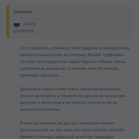
Елизавета
Russia
23-05-2018
Хочу выразить огромную благодарность прекрасному
профессиональному коллективу Вашей турфирмы.
Особая благодарность гидам Каринэ и Мане, очень
интересные экскурсии, отличное чувство юмора,
приятное общение.
Девушки в офисе тоже очень доброжелательные,
пошли на встречу и перенесли деньги за экскурсию,
которую я оплатила и не смогла посетить из-за
внезапной болезни.
Я смогла поехать на другую экскурсия взамен
пропущенной, за что еще раз хочу сказать спасибо.
Кроме отличных экскурсий агенство проводит