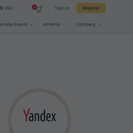
0
$
USD
Sign in
Register
siness Events
Armenia
Company