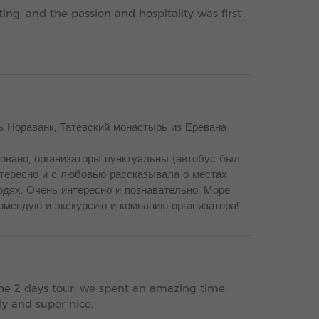
ng, and the passion and hospitality was first-
ь Нораванк, Татевский монастырь из Еревана
зовано, организаторы пунктуальны (автобус был
нтересно и с любовью рассказывала о местах
юдях. Очень интересно и познавательно. Море
омендую и экскурсию и компанию-организатора!
the 2 days tour; we spent an amazing time,
ly and super nice.