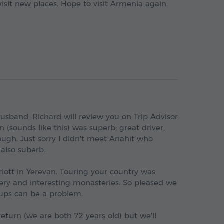
isit new places. Hope to visit Armenia again.
husband, Richard will review you on Trip Advisor
(sounds like this) was superb; great driver,
ough. Just sorry I didn't meet Anahit who
 also suberb.
iott in Yerevan. Touring your country was
ry and interesting monasteries. So pleased we
oups can be a problem.
return (we are both 72 years old) but we'll