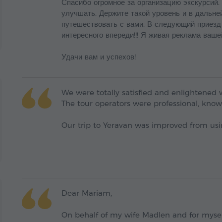
Спасибо огромное за организацию экскурсий.
улучшать. Держите такой уровень и в дальн
путешествовать с вами. В следующий приезд 
интересного впереди!!! Я живая реклама ваш
Удачи вам и успехов!
We were totally satisfied and enlightened w
The tour operators were professional, know
Our trip to Yeravan was improved from usin
Dear Mariam,
On behalf of my wife Madlen and for myself