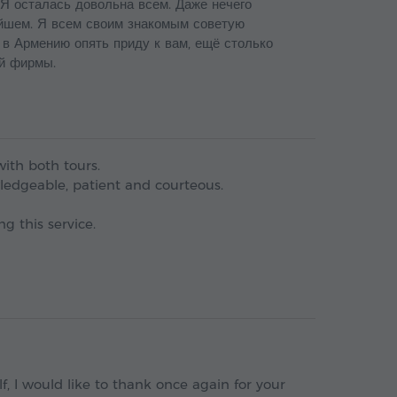
 Я осталась довольна всем. Даже нечего
ейшем. Я всем своим знакомым советую
в Армению опять приду к вам, ещё столько
ей фирмы.
ith both tours.
ledgeable, patient and courteous.
g this service.
, I would like to thank once again for your