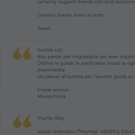
certainly suggest friends visit and recom
Grateful thanks from us both,
Susan
Gentile Lilit
due parole per ringraziarla per aver organiz
Ottime le guide, in particolare modo la sig
disponibilità.
Un plauso all'autista per l'accorta guida su
Grazie ancora
Mariavittoria
Բարեւ ձեզ,
այսօր եղբայրս (Պօղոսը), տիկինը (Լիա