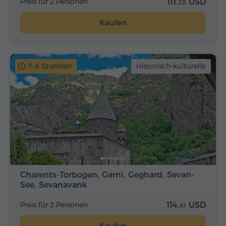
Preis für 2 Personen
111.
USD
28
Kaufen
7-8 Stunden
Historisch-kulturelle
Charents-Torbogen, Garni, Geghard, Sevan-
See, Sevanavank
Preis für 2 Personen
114.
USD
61
Kaufen