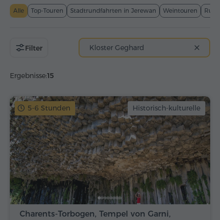
Alle
Top-Touren
Stadtrundfahrten in Jerewan
Weintouren
Rund
Kloster Geghard
Filter
Ergebnisse:
15
5-6 Stunden
Historisch-kulturelle
Charents-Torbogen, Tempel von Garni,