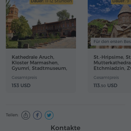
Dauer:
11-12 Stunden
Dauer:
9-
Für den ersten Be
Kathedrale Aruch,
St.-Hripsime, St
Kloster Marmashen,
Mutterkathedra
Gyumri, Stadtmuseum,
Etchmiadzin, Zv
Kloster Harichavank
Garni, Geghard
Gesamtpreis
Gesamtpreis
153 USD
113.
USD
50
Teilen:
Kontakte