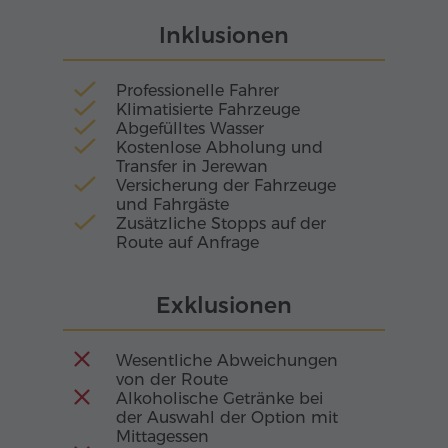
Armenien zum ersten Land, das diesen Glauben
der malerischen Schlucht des Arpa-Flusses, wo
offiziell annahm.
Inklusionen
nur das Echo der Pilgerschritte und der Ruf der
kreisenden Adler die Stille brechen. Diese
Schlucht ist als Amaghu-Flusstal bekannt und
Professionelle Fahrer
steht zusammen mit dem Kloster Noravank auf
Klimatisierte Fahrzeuge
Armeniens UNESCO-Tentativliste.
Abgefülltes Wasser
Kostenlose Abholung und
Transfer in Jerewan
Versicherung der Fahrzeuge
und Fahrgäste
Zusätzliche Stopps auf der
Route auf Anfrage
Exklusionen
Wesentliche Abweichungen
von der Route
Alkoholische Getränke bei
der Auswahl der Option mit
Mittagessen