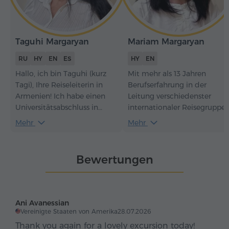
Taguhi Margaryan
Mariam Margaryan
RU
HY
EN
ES
HY
EN
Hallo, ich bin Taguhi (kurz
Mit mehr als 13 Jahren
Tagi), Ihre Reiseleiterin in
Berufserfahrung in der
Armenien! Ich habe einen
Leitung verschiedenster
Universitätsabschluss in
internationaler Reisegruppe
Linguistik und
zeige ich Reisenden nicht
Mehr
Mehr
interkultureller
nur ein Reiseziel – ich helfe
Kommunikation
ihnen, es wirklich zu erleben.
(Übersetzerin und
Meine Touren verbinden
Bewertungen
Dolmetscherin) und arbeite
Kultur und Geschichte,
seit 2006 als Reiseleiterin in
authentische kulinarische
Englisch, Spanisch, Russisch
und Weintraditionen sowie
und Armenisch. Ich liebe das
aktive Wanderungen durch
Ani Avanessian
Reisen, den Austausch mit
malerische Landschaften.
Vereinigte Staaten von Amerika
28.07.2026
Menschen und vor allem
Thank you again for a lovely excursion today!