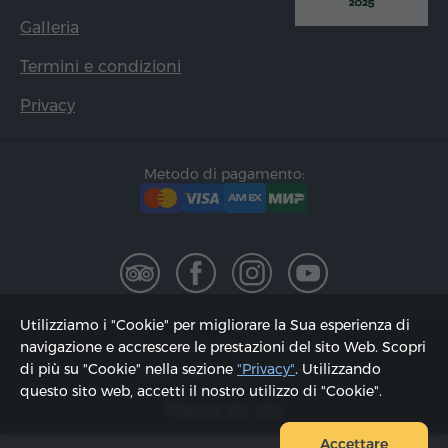
Galleria
Termini e condizioni
Privacy
Metodo di pagamento:
Utilizziamo i "Cookie" per migliorare la Sua esperienza di
2002 - 2026, © "Hyur Service" Ltd;
navigazione e accrescere le prestazioni del sito Web. Scopri
di più su "Cookie" nella sezione
"Privacy"
. Utilizzando
Aggiornato il 08.08.2026
questo sito web, accetti il ​​nostro utilizzo di "Cookie".
Mappa del sito
Accettare