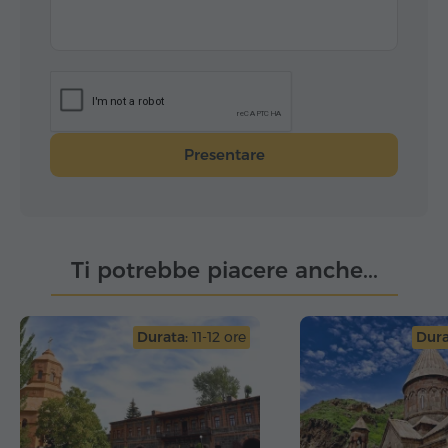
Presentare
Ti potrebbe piacere anche...
Durata:
11-12 ore
Dura