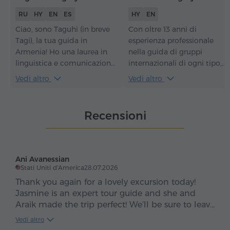
RU
HY
EN
ES
HY
EN
Ciao, sono Taguhi (in breve
Con oltre 13 anni di
Tagi), la tua guida in
esperienza professionale
Armenia! Ho una laurea in
nella guida di gruppi
linguistica e comunicazione
internazionali di ogni tipo,
interculturale (traduttrice-
non mi limito a mostrare
Vedi altro
Vedi altro
interprete) e accompagno
una destinazione ai
turisti dal 2006 in inglese,
viaggiatori – li aiuto a viverla
spagnolo, russo e armeno.
davvero. I miei tour uniscon
Recensioni
Fare la guida è la mia
storia e cultura, autentiche
passione: amo viaggiare e
tradizioni
sono innamorata del mio
enogastronomiche e
Paese. Questo lavoro mi dà
piacevoli escursioni a piedi
Ani Avanessian
la gioia di incontrare
attraverso paesaggi
Stati Uniti d'America
28.07.2026
persone da tutto il mondo e
mozzafiato.
Thank you again for a lovely excursion today!
di farle innamorare della
Jasmine is an expert tour guide and she and
mia splendida Armenia. I
Araik made the trip perfect! We’ll be sure to leave
miei tour sono sempre
a formal recommendation on trip advisor when
Vedi altro
molto piacevoli e allo stesso
we get home. In the interim, wanted to thank