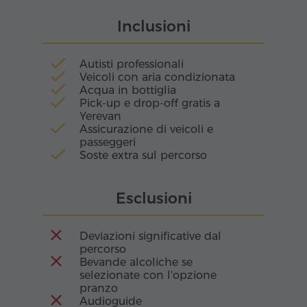
dell'Armenia la prima nazione ad adottarlo.
dove il silenzio è interrotto solo dall'eco dei
Inclusioni
passi dei pellegrini e dal grido delle aquile che
volteggiano tra le montagne. Quest'ultima è
conosciuta come la valle del fiume Amaghu,
Autisti professionali
candidata a diventare patrimonio mondiale
Veicoli con aria condizionata
dell'UNESCO in Armenia come monumento
Acqua in bottiglia
naturale.
Pick-up e drop-off gratis a
Yerevan
Assicurazione di veicoli e
passeggeri
Soste extra sul percorso
Esclusioni
Deviazioni significative dal
percorso
Bevande alcoliche se
selezionate con l'opzione
pranzo
Audioguide