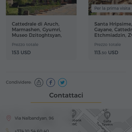
Per la prima visita
Cattedrale di Aruch,
Santa Hripsime
Marmashen, Gyumri,
Gayane, Cattedr
Museo Dzitoghtsyan,
Etchmiadzin, Zv
Harichavank
Garni, Geghard
Prezzo totale
Prezzo totale
153 USD
113.
USD
50
Condividere:
Contattaci
Via Nalbandyan, 96
+374 10 54 60 40