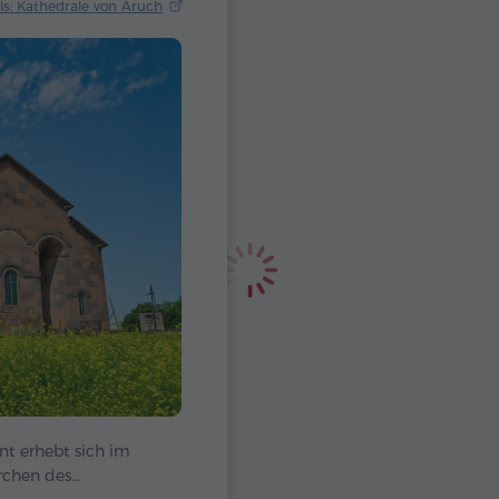
ls: Kathedrale von Aruch
nt erhebt sich im
irchen des