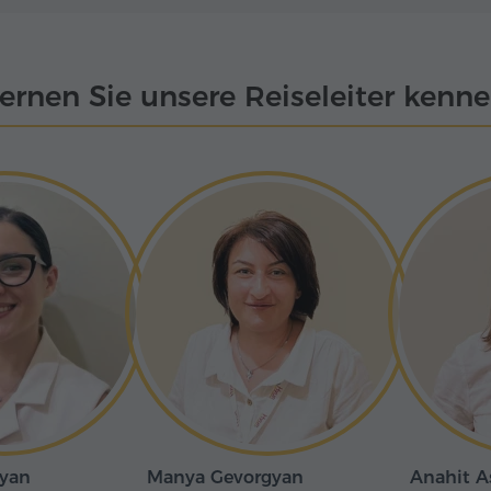
ernen Sie unsere Reiseleiter kenn
lyan
Manya Gevorgyan
Anahit A