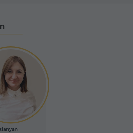
en
slanyan