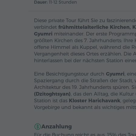
Dauer:
11-12 Stunden
Diese private Tour führt Sie zu faszinier
verbindet
frühmittelalterliche Kirchen, 
Gyumri
miteinander. Der erste Programmp
größten Kirchen des 7. Jahrhunderts: Ihre 
offene Himmel als Kuppel, während die R
Vergangenheit dieses Ortes erzählen. Die 
hinterlassen bei der nächsten Station eine
Eine Besichtigungstour durch
Gyumri
, ei
Spaziergang durch die Straßen der Stadt, 
Architektur des 19. Jahrhunderts spüren. 
(Dzitoghtsyan)
, das den Alltag, die Kultur
Station ist das
Kloster Harichavank
, gele
Vorgebirge und bekannt als wichtiges mitte
Anzahlung
Für die Buchung reicht es aus, 15% des Tou