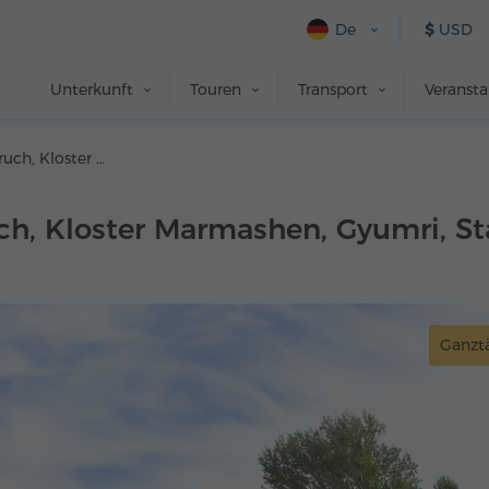
De
$
USD
Unterkunft
Touren
Transport
Veranst
Kathedrale Aruch, Kloster Marmashen, Gyumri, Stadtmuseum, Kloster Harichavank
ch, Kloster Marmashen, Gyumri, S
Ganzt