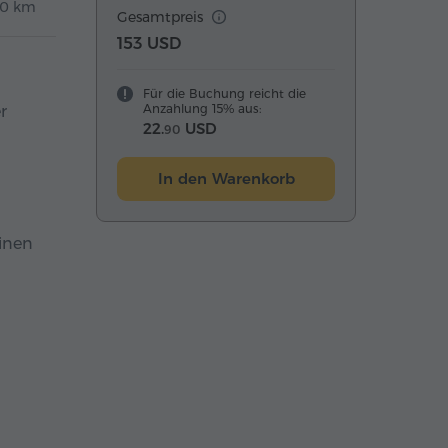
10 km
Gesamtpreis
153 USD
Für die Buchung reicht die
Anzahlung 15% aus:
r
22.
USD
90
In den Warenkorb
einen