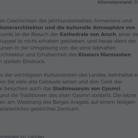
Kilometerstand:
3
enden Geschichten des jahrhundertealten Armeniens und
Klosterarchitektur und die kulturelle Atmosphäre von
unkt ist der Besuch der
Kathedrale von Aruch
, einer de
Kuppel ist nicht erhalten geblieben, und heute dient der
uinen in der Umgebung von der einst lebhaften
Architektur und Erhabenheit des
Klosters Marmashen
n starken Eindruck.
nes der wichtigsten Kulturzentren des Landes, beinhaltet 
wo Sie viele alte Gebäude sehen und den Geist der
Sie besuchen auch das
Stadtmuseum von Gyumri
 und die Traditionen des alten Gyumri vorstellt. Die letzte
gen am Westhang des Berges Aragats, auf einem felsigen
lalterliches geistliches Zentrum.
rpreises zu zahlen.