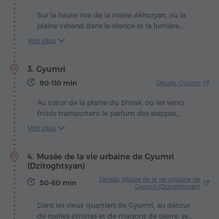
nouveaux sommets. Autrefois couronnée d'un
immense dôme, l'église s'ouvre désormais au
Sur la haute rive de la rivière Akhuryan, où la
ciel, devenu sa voûte nouvelle, comme le
plaine s'étend dans le silence et la lumière,
prolongement des fresques qui brillent encore
s'élève Marmashen – l'un des complexes
Voir plus
sur ses antiques murs.
monastiques les plus impressionnants
d'Arménie. Son fondateur, le prince Vahram
3. Gyumri
Pahlavuni, voulait ériger ici un sanctuaire qui
unirait la grandeur de la foi à la beauté de l'art
90-110 min
Détails: Gyumri
de la pierre. La construction commença en 986
et dura plus de quarante ans, jusqu'à ce qu'en
Au cœur de la plaine du Shirak, où les vents
1029 le monastère apparaisse dans son
froids transportent le parfum des steppes,
harmonie achevée.
s'étend Gyumri – une ville où passé et présent
Voir plus
respirent à l'unisson. Ses rues anciennes sont
comme les pages d'un vieux livre, chaque porte,
4. Musée de la vie urbaine de Gyumri
chaque pierre et chaque balcon gardant la
(Dzitoghtsyan)
mémoire d'histoires transmises de génération
en génération.
Détails: Musée de la vie urbaine de
50-60 min
Gyumri (Dzitoghtsyan)
Dans les vieux quartiers de Gyumri, au détour
de ruelles étroites et de maisons de pierre, se