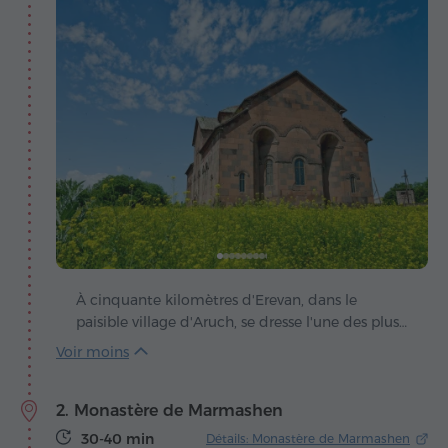
À cinquante kilomètres d'Erevan, dans le
paisible village d'Aruch, se dresse l'une des plus
vastes églises de l'Arménie médiévale – la
majestueuse Cathédrale Saint-Grégoire. Édifiée
au VIIe siècle, elle conserve encore aujourd'hui
2. Monastère de Marmashen
la grandeur de son époque, lorsque
l'architecture arménienne atteignait de
30-40 min
Détails: Monastère de Marmashen