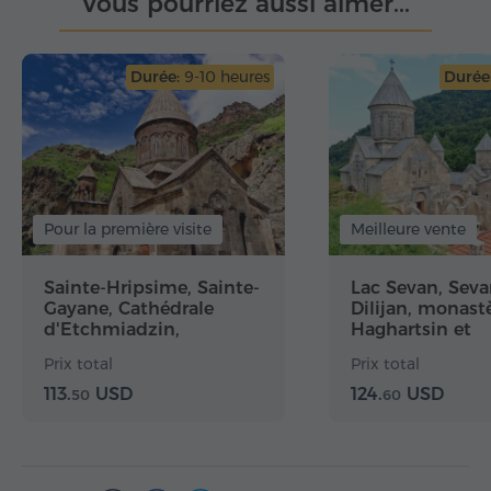
Vous pourriez aussi aimer...
Durée:
9-10 heures
Durée
Pour la première visite
Meilleure vente
Sainte-Hripsime, Sainte-
Lac Sevan, Sev
Gayane, Cathédrale
Dilijan, monast
d'Etchmiadzin,
Haghartsin et
Zvartnots, Garni,
Goshavank
Prix total
Prix total
Geghard
113.
USD
124.
USD
50
60