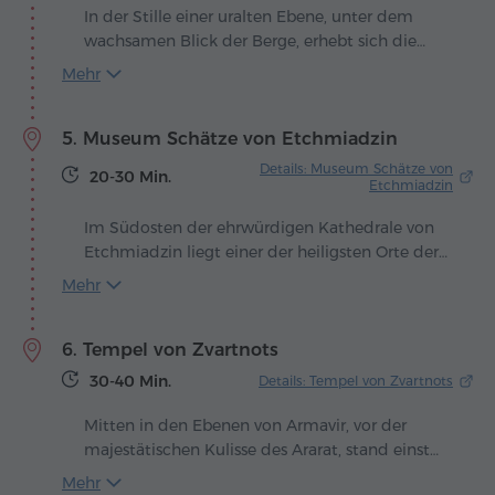
In der Stille einer uralten Ebene, unter dem
wachsamen Blick der Berge, erhebt sich die
Kathedrale von Etchmiadzin – ein Heiligtum, an
Mehr
dem, so erzählt die Legende, Himmel und Erde
einander berührten. Der Überlieferung nach
5. Museum Schätze von Etchmiadzin
erschien Gregor dem Erleuchter Christus in
einer Vision, hielt einen goldenen Hammer in
Details: Museum Schätze von
20-30 Min.
der Hand und schlug damit auf den Boden, um
Etchmiadzin
den Ort des künftigen Tempels zu weisen. So
Im Südosten der ehrwürdigen Kathedrale von
entstand Etchmiadzin – "Der Eingeborene ist
Etchmiadzin liegt einer der heiligsten Orte der
herabgestiegen" – das geistige Herz Armeniens.
armenischen Spiritualität – das Museum
Mehr
"Schätze von Etchmiadzin". Es ist nicht einfach
eine Sammlung von Reliquien, sondern ein
6. Tempel von Zvartnots
Tempel der Erinnerung, in dem Glaube und
Legenden Gestalt annehmen.
30-40 Min.
Details: Tempel von Zvartnots
Mitten in den Ebenen von Armavir, vor der
majestätischen Kulisse des Ararat, stand einst
Zvartnots – ein Meisterwerk des 7. Jahrhunderts,
Mehr