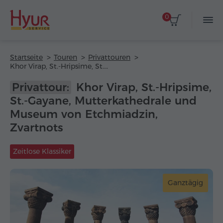
0
Startseite
Touren
Privattouren
Khor Virap, St.-Hripsime, St.-Gayane, Mutterkathedrale und Museum von Etchmiadzin, Zvartnots
Privattour:
Khor Virap, St.-Hripsime,
St.-Gayane, Mutterkathedrale und
Museum von Etchmiadzin,
Zvartnots
Zeitlose Klassiker
Ganztägig