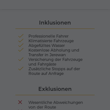
das den Mut und die Genialität armenischer
Baumeister verkörperte. Errichtet auf hohen
Säulen, beeindruckte es mit seiner komplexen
Konstruktion und einer Größe, die für seine Zeit
Inklusionen
kaum vorstellbar war. Bis ins 10. Jahrhundert
ragte der Tempel stolz in den Himmel, bis ein
Erdbeben ihn in schweigende Ruinen
Professionelle Fahrer
verwandelte, die über Jahrhunderte das
Klimatisierte Fahrzeuge
Geheimnis des verlorenen Wunders bewahrten.
Abgefülltes Wasser
Kostenlose Abholung und
Transfer in Jerewan
Versicherung der Fahrzeuge
und Fahrgäste
Zusätzliche Stopps auf der
Route auf Anfrage
Exklusionen
Wesentliche Abweichungen
von der Route