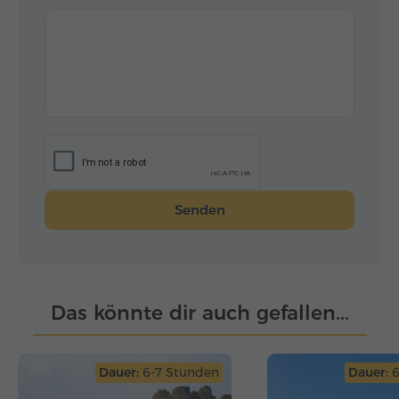
Senden
Das könnte dir auch gefallen...
Dauer:
6-7 Stunden
Dauer:
6