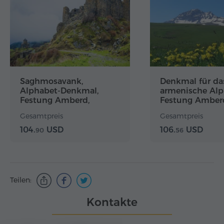
Saghmosavank,
Denkmal für da
Alphabet-Denkmal,
armenische Alp
Festung Amberd,
Festung Amberd
Oshakan, Karmravor
Aragats, Kari-Se
Gesamtpreis
Gesamtpreis
104.
USD
106.
USD
90
56
Teilen:
Kontakte