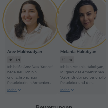
Arev Makhsudyan
Melania Hakobyan
HY
EN
FR
HY
Ich heiße Arev (was "Sonne"
Ich bin Melania Hakobyan,
bedeutet). Ich bin
Mitglied des Armenischen
englischsprachige
Verbands der professionellen
Reiseleiterin in Armenien
Reiseleiter und der
und arbeite seit 2018. Wenn
Armenischen
Mehr
Mehr
Sie mich als Ihre
Tourismusföderation. Seit
Reiseleiterin wählen,
2017 habe ich die Ehre,
erfahren Sie viel über die
Touristen und offizielle
Bewertungen