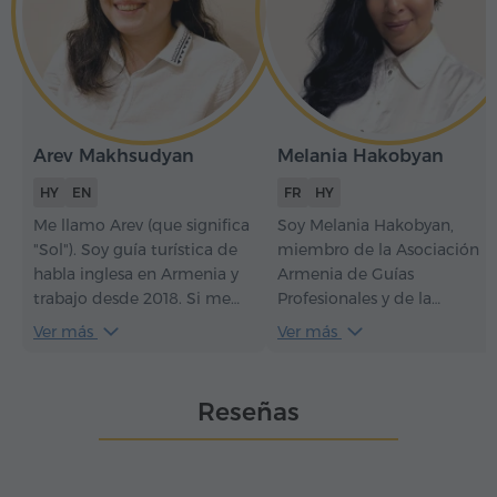
Arev Makhsudyan
Melania Hakobyan
HY
EN
FR
HY
Me llamo Arev (que significa
Soy Melania Hakobyan,
"Sol"). Soy guía turística de
miembro de la Asociación
habla inglesa en Armenia y
Armenia de Guías
trabajo desde 2018. Si me
Profesionales y de la
eliges como guía,
Federación Armenia de
Ver más
Ver más
aprenderás mucho sobre la
Turismo. Desde 2017 tengo
historia, la naturaleza, la
el honor de acompañar a
cultura y las tradiciones
turistas y delegaciones
Reseñas
armenias, y como bono
oficiales, mostrando no solo
cantaré para ti canciones
la historia milenaria de
folclóricas tradicionales
Armenia, sino también la
armenias.
calidez y la legendaria