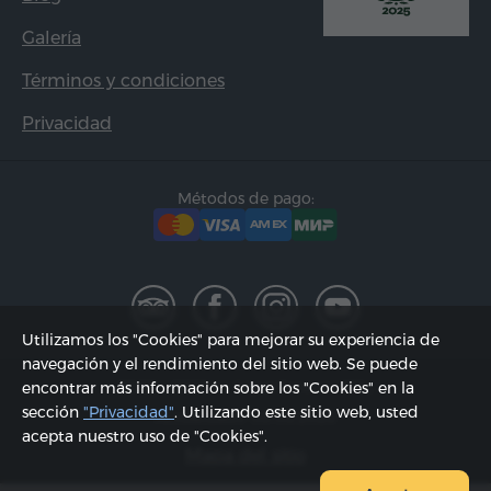
Galería
Términos y condiciones
Privacidad
Métodos de pago:
Utilizamos los "Cookies" para mejorar su experiencia de
navegación y el rendimiento del sitio web. Se puede
2002 - 2026, © "Hyur Service" SRL;
encontrar más información sobre los "Cookies" en la
sección
"Privacidad"
. Utilizando este sitio web, usted
Actualizado 08.08.2026
acepta nuestro uso de "Cookies".
Mapa del sitio