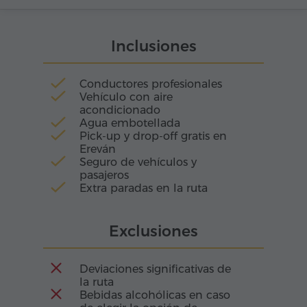
columnas, maravillaba por su complejidad y
grandeza, impensables para su tiempo.
Inclusiones
Permaneció en pie hasta el siglo X, cuando un
terremoto lo redujo a ruinas silenciosas que
durante siglos guardaron el misterio de un
Conductores profesionales
prodigio perdido.
Vehículo con aire
acondicionado
Agua embotellada
Pick-up y drop-off gratis en
Ereván
Seguro de vehículos y
pasajeros
Extra paradas en la ruta
Exclusiones
Deviaciones significativas de
la ruta
Bebidas alcohólicas en caso