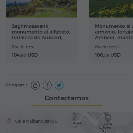
Saghmosavank,
Monumento al a
monumento al alfabeto,
armenio, fortal
fortaleza de Amberd,
Amberd, monte 
Oshakan, Karmravor
lago Kari
Precio total
Precio total
104.
USD
106.
USD
90
56
Compartir:
Contactarnos
Calle Nalbandyan 96