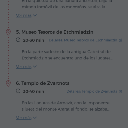
En la quietud de una llanura ancestral, bajo la
mirada inmóvil de las montañas, se alza la
catedral de Etchmiadzin – un santuario donde,
Ver más
según la leyenda, la tierra tocó el cielo. La
tradición cuenta que San Gregorio el
5. Museo Tesoros de Etchmiadzin
Iluminador tuvo una visión de Cristo, con un
martillo de oro en la mano, golpeando el suelo
20-30 min
Detalles: Museo Tesoros de Etchmiadzin
para señalar el lugar donde debía erigirse el
templo. Así nació Etchmiadzin – "El Unigénito
En la parte sudeste de la antigua Catedral de
Descendió" – destinada a convertirse en el
Etchmiadzin se encuentra uno de los lugares
corazón espiritual de Armenia.
más sagrados de la espiritualidad armenia – el
Ver más
museo "Tesoros de Etchmiadzin". No es solo
una colección de reliquias, sino un templo de la
6. Templo de Zvartnots
memoria, donde la fe milenaria y las leyendas
adquieren forma visible.
30-40 min
Detalles: Templo de Zvartnots
En las llanuras de Armavir, con la imponente
silueta del monte Ararat al fondo, se alzaba
antiguamente Zvartnots – una obra maestra del
Ver más
siglo VII que encarnaba el genio y la audacia de
los arquitectos armenios. Erigido sobre altas