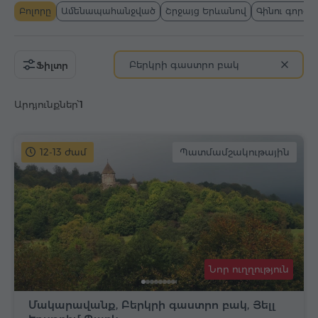
Բոլորը
Ամենապահանջված
Շրջայց Երևանով
Գինու գործ
Բերկրի գաստրո բակ
Ֆիլտր
Արդյունքներ՝
1
12-13 ժամ
Պատմամշակութային
Նոր ուղղություն
Մակարավանք, Բերկրի գաստրո բակ, Յելլ