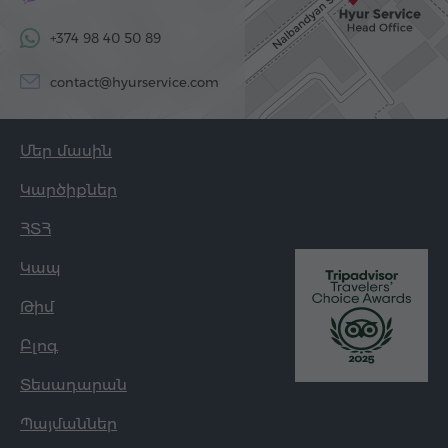
+374 98 40 50 89
contact@hyurservice.com
Մեր մասին
Կարծիքներ
ՀՏՀ
Կապ
Թիմ
Բլոգ
Տեսադարան
Պայմաններ