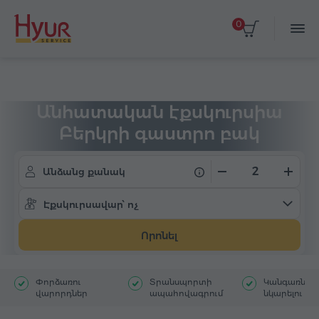
0
Գլխավոր
Տուրեր
Անհատական էքսկուրսիա
Անհատական էքսկուրսիա
Բերկրի գաստրո բակ
Անձանց քանակ
Էքսկուրսավար՝ ոչ
Որոնել
Փորձառու
Տրանսպորտի
Կանգառներ`
վարորդներ
ապահովագրում
նկարելու հ