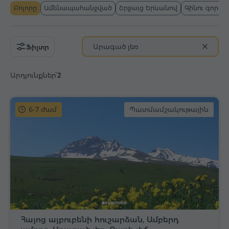
Բոլորը
Ամենապահանջված
Շրջայց Երևանով
Գինու գործ
Արագած լեռ
Ֆիլտր
Արդյունքներ՝
2
6-7 ժամ
Պատմամշակութային
Հայոց այբուբենի հուշարձան, Ամբերդ