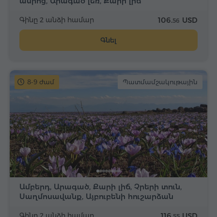
ամրոց, Արագած լեռ, Քարի լիճ
Գինը 2 անձի համար
106.
USD
56
Գնել
8-9 ժամ
Պատմամշակութային
Ամբերդ, Արագած, Քարի լիճ, Չրերի տուն,
Սաղմոսավանք, Այբուբենի հուշարձան
Գինը 2 անձի համար
116.
USD
55