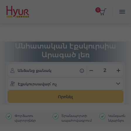
0
Գլխավոր
Տուրեր
Անհատական էքսկուրսիա
Անհատական էքսկուրսիա
Արագած լեռ
Անձանց քանակ
Էքսկուրսավար՝ ոչ
Որոնել
Փորձառու
Տրանսպորտի
Կանգառներ`
վարորդներ
ապահովագրում
նկարելու հ