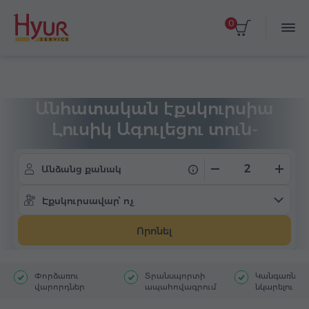
0
Գլխավոր
Տուրեր
Անհատական էքսկուրսիա
Անհատական էքսկուրսիա
Լուսիկ Ագուլեցու տուն-
թանգարան
Անձանց քանակ
Էքսկուրսավար՝ ոչ
Որոնել
Փորձառու
Տրանսպորտի
Կանգառներ`
վարորդներ
ապահովագրում
նկարելու հ