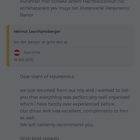
ourishner mer orinake arnen! Hachoxoutioun cer
achkhatankin yev muys tari ktessnvenk! Parevnerov,
Nanor
Helmut Leonhartsberger
leo dot berger at gmx dot at
Autriche
19-09-2012
Dear team of Hyurservice,
we just returned from our trip and I wanted to tell
you that everything was perfect,very well organized
which I have hardly ever experienced before.
Our driver Arik was excellent, compliments to him
as well.
We will certainly recommend you.
With kind regards,