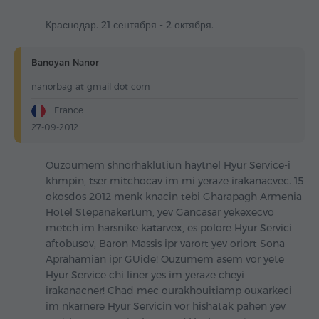
Краснодар. 21 сентября - 2 октября.
Banoyan Nanor
nanorbag at gmail dot com
France
27-09-2012
Ouzoumem shnorhaklutiun haytnel Hyur Service-i
khmpin, tser mitchocav im mi yeraze irakanacvec. 15
okosdos 2012 menk knacin tebi Gharapagh Armenia
Hotel Stepanakertum, yev Gancasar yekexecvo
metch im harsnike katarvex, es polore Hyur Servici
aftobusov, Baron Massis ipr varort yev oriort Sona
Aprahamian ipr GUide! Ouzumem asem vor yete
Hyur Service chi liner yes im yeraze cheyi
irakanacner! Chad mec ourakhouitiamp ouxarkeci
im nkarnere Hyur Servicin vor hishatak pahen yev