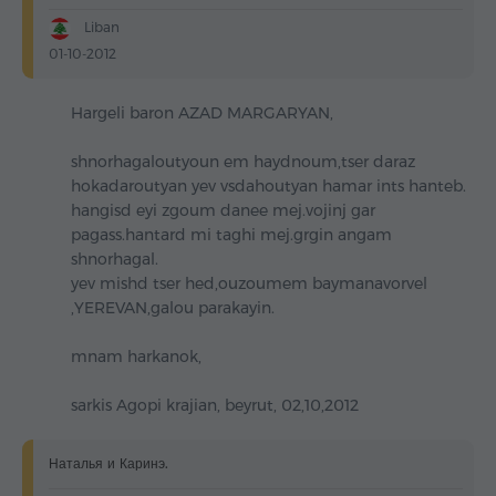
Liban
01-10-2012
Hargeli baron AZAD MARGARYAN,
shnorhagaloutyoun em haydnoum,tser daraz
hokadaroutyan yev vsdahoutyan hamar ints hanteb.
hangisd eyi zgoum danee mej.vojinj gar
pagass.hantard mi taghi mej.grgin angam
shnorhagal.
yev mishd tser hed,ouzoumem baymanavorvel
,YEREVAN,galou parakayin.
mnam harkanok,
sarkis Agopi krajian, beyrut, 02,10,2012
Наталья и Каринэ.