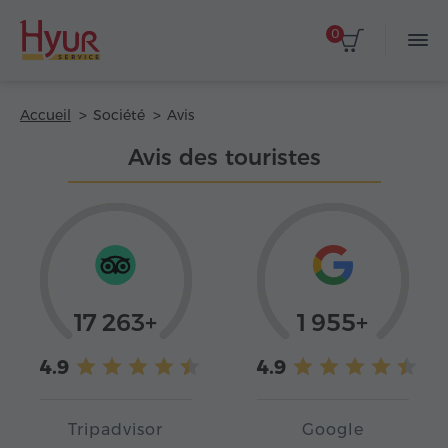
0
Accueil
Société
Avis
Avis des touristes
17 263+
1 955+
4.9
4.9
Tripadvisor
Google