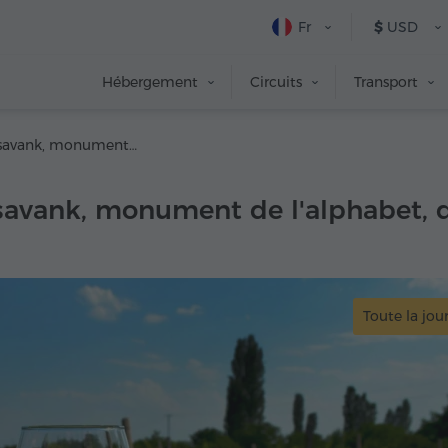
Fr
$
USD
Hébergement
Circuits
Transport
Saghmosavank, monument de l'alphabet, domaines viticoles Armenia Wine et ArmAs
vank, monument de l'alphabet, d
Toute la jou