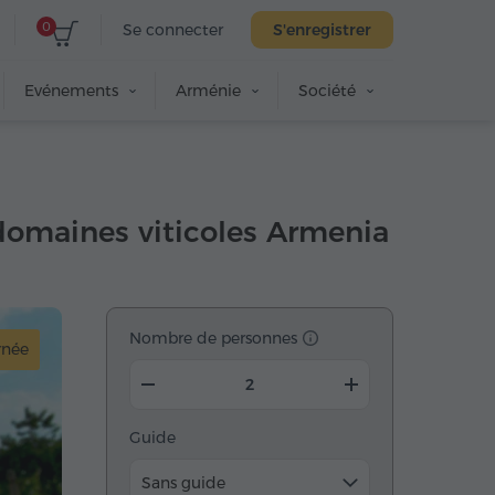
0
Se connecter
S'enregistrer
Evénements
Arménie
Société
omaines viticoles Armenia
Nombre de personnes
rnée
Guide
Sans guide