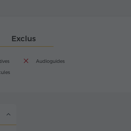
Exclus
tives
Audioguides
cules