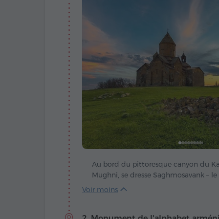
Au bord du pittoresque canyon du Ka
Mughni, se dresse Saghmosavank – le
Psaumes, dont le nom même résonne
Fondé aux XIIe-XIIIe siècles par la nob
Vatchoutian, il fut à la fois un centre s
2. Monument de l'alphabet armén
l'on copiait et conservait des manuscr