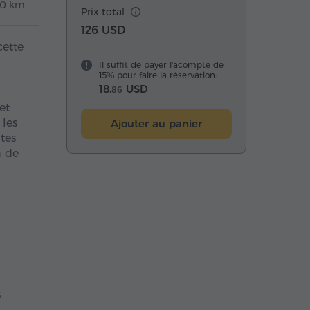
50 km
Prix total
126 USD
cette
Il suffit de payer l'acompte de
15% pour faire la réservation:
18.
USD
86
et
 les
Ajouter au panier
tes
n de
x
s