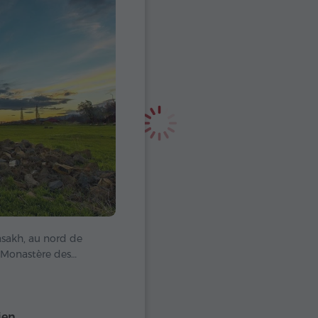
sakh, au nord de
 Monastère des
 comme une prière.
le famille
pirituel et un lieu où
ien
its inestimables. Le