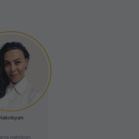
 Hakobyan
lania Hakobian,