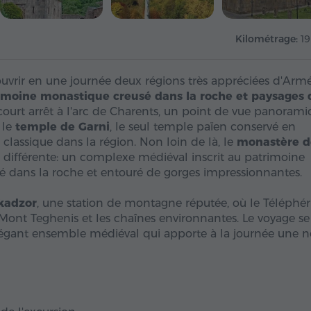
Kilométrage:
1
ouvrir en une journée deux régions très appréciées d'Armé
rimoine monastique creusé dans la roche et paysages 
court arrêt à l'arc de Charents, un point de vue panoram
 le
temple de Garni
, le seul temple païen conservé en
classique dans la région. Non loin de là, le
monastère d
 différente: un complexe médiéval inscrit au patrimoine
é dans la roche et entouré de gorges impressionnantes.
kadzor
, une station de montagne réputée, où le Téléphé
 Mont Teghenis et les chaînes environnantes. Le voyage se
légant ensemble médiéval qui apporte à la journée une n