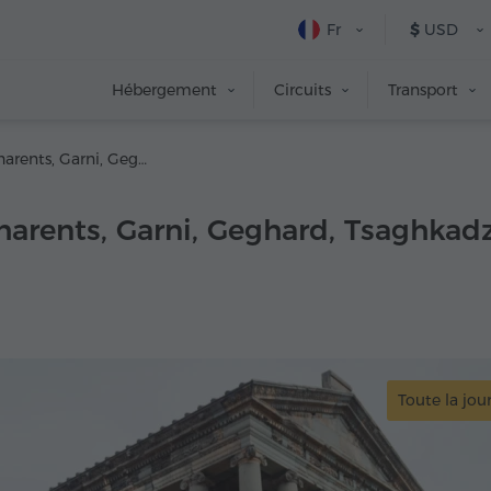
Fr
$
USD
Hébergement
Circuits
Transport
Arc de Charents, Garni, Geghard, Tsaghkadzor, téléphérique et Kecharis
harents, Garni, Geghard, Tsaghkadz
Toute la jou