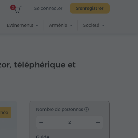
0
Se connecter
S'enregistrer
Evénements
Arménie
Société
or, téléphérique et
Nombre de personnes
rnée
Guide