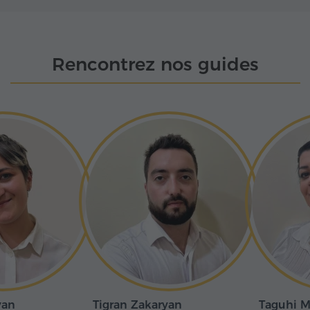
dans les montagnes
L'ensemble
thex, chacun portant
des maîtres
Rencontrez nos guides
 sépulture de
 homme d'État et
est gravé à jamais
yan
Tigran Zakaryan
Taguhi M