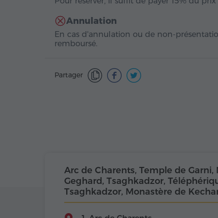
Pour réserver, il suffit de payer 15% du prix
Annulation
En cas d'annulation ou de non-présentatio
remboursé.
Partager
Arc de Charents, Temple de Garni,
Geghard, Tsaghkadzor, Téléphériq
Tsaghkadzor, Monastère de Kechar