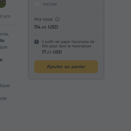
Inclure
90 km
Prix total
114.
USD
89
nie,
de
Il suffit de payer l'acompte de
15% pour faire la réservation:
ique
17.
USD
23
e
Ajouter au panier
rique
ote