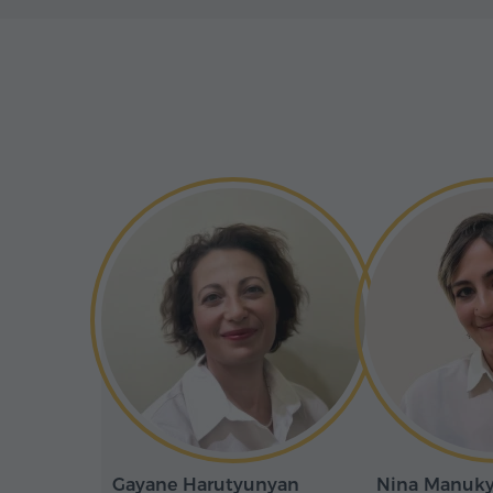
lorsque ce vaste complexe fut érigé 
comme un phare de foi et de savoir. 
comprend quatre églises et deux nar
les marques du temps et l'empreinte 
bâtisseurs. L'un des narthex devint la
Magistros Grigor Pahlavuni, éminent
fondateur du monastère, dont le nom 
dans l'histoire arménienne.
Gayane Harutyunyan
Nina Manuk