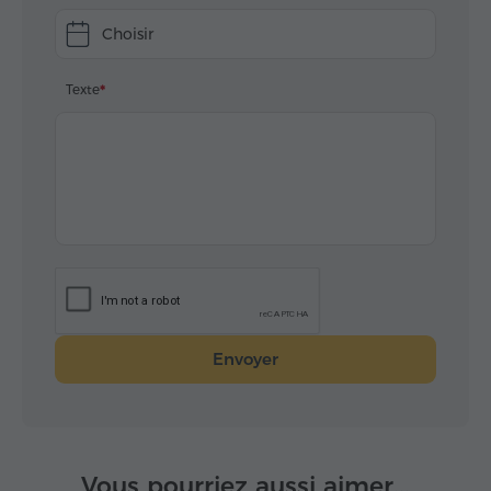
коммерческий и дипломатический маркетинг.
Choisir
С уважением и благодарностью,
Анна Добранова
Texte
Envoyer
Vous pourriez aussi aimer...