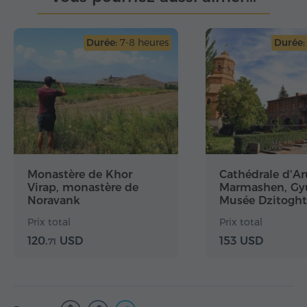
Durée:
7-8 heures
Durée:
Monastère de Khor
Cathédrale d'Ar
Virap, monastère de
Marmashen, Gy
Noravank
Musée Dzitoght
Harichavank
Prix total
Prix total
120.
USD
153 USD
71