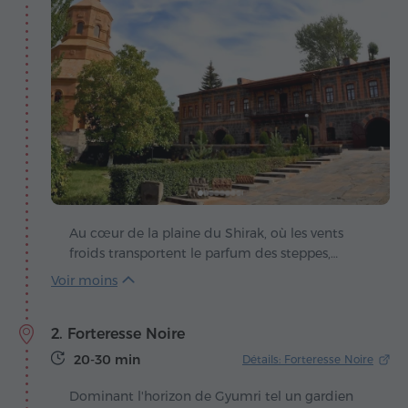
Au cœur de la plaine du Shirak, où les vents
froids transportent le parfum des steppes,
s'étend Gyumri – une ville où passé et présent
respirent à l'unisson. Ses rues anciennes sont
comme les pages d'un vieux livre, chaque porte,
2. Forteresse Noire
chaque pierre et chaque balcon gardant la
mémoire d'histoires transmises de génération
20-30 min
Détails: Forteresse Noire
en génération.
Dominant l'horizon de Gyumri tel un gardien