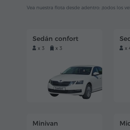
Vea nuestra flota desde adentro: ¡todos los ve
Sedán confort
Se
x 3
x 3
x 
Minivan
Mi