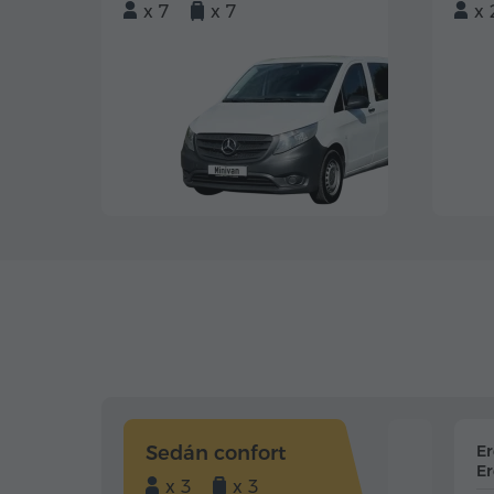
x 7
x 7
x 
Sedán confort
E
Er
x 3
x 3