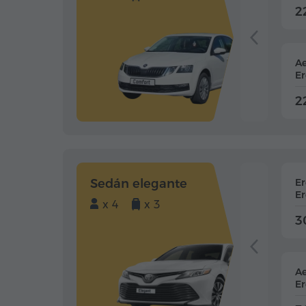
2
Ae
Er
2
Sedán elegante
E
Er
x 4
x 3
3
Ae
Er