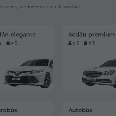
hículos y conductores están de servicio!
dán elegante
Sedán premium
4
x 3
x 3
x 3
crobús
Autobús