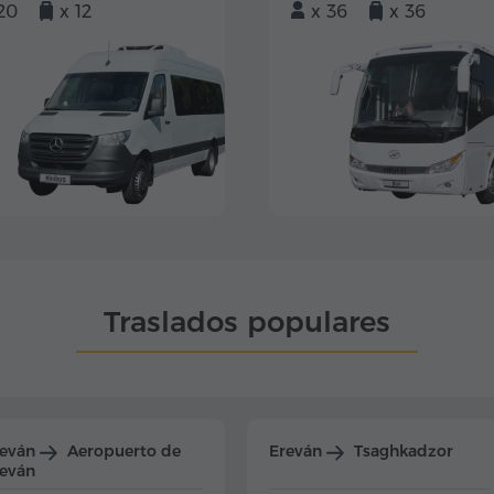
20
x 12
x 36
x 36
Traslados populares
reván
Aeropuerto de
Ereván
Tsaghkadzor
eván