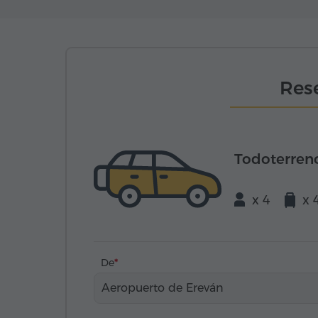
Rese
Todoterren
x 4
x 
De
Aeropuerto de Ereván