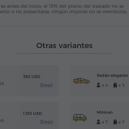
 antes del inicio, el 15% del precio del traslado no se
erior o no presentarse, ningún importe no se reembolsa.
Otras variantes
Sedán elegante
392 USD
45
Elegir
x 4
x 3
Minivan
1 310 USD
45
Elegir
x 7
x 7