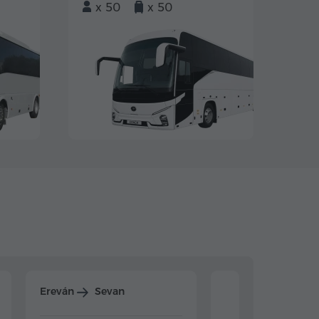
x 50
x 50
Ereván
Sevan
Ereván
Dilijan