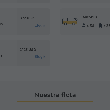
Autobús
872 USD
27
Elegir
x 36
x 3
2 123 USD
18
Elegir
Nuestra flota