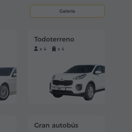
Galería
Todoterreno
x 4
x 4
Gran autobús