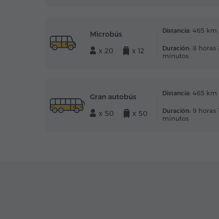
465 km
Distancia:
Microbús
8 horas 
Duración:
x 20
x 12
minutos
465 km
Distancia:
Gran autobús
9 horas 
Duración:
x 50
x 50
minutos