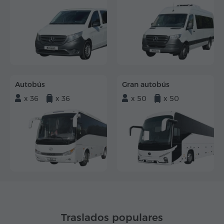
Autobús
Gran autobús
x 36
x 36
x 50
x 50
Traslados populares