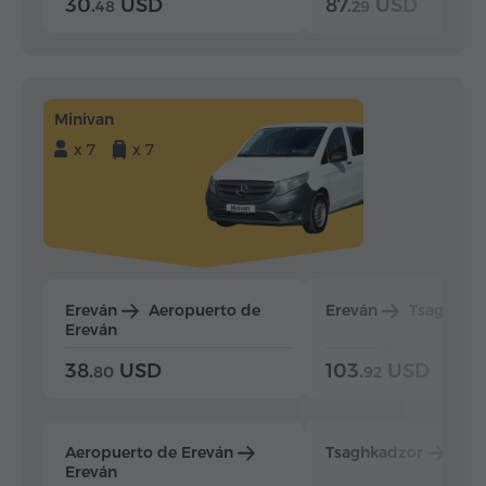
30.
USD
87.
USD
48
29
Minivan
x 7
x 7
Ereván
Aeropuerto de
Ereván
Tsaghkad
Ereván
38.
USD
103.
USD
80
92
Aeropuerto de Ereván
Tsaghkadzor
Ere
Ereván