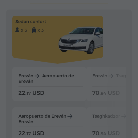
Sedán confort
x 3
x 3
Ereván
Aeropuerto de
Ereván
Tsaghkad
Ereván
22.
USD
70.
USD
17
94
Aeropuerto de Ereván
Tsaghkadzor
Ere
Ereván
22.
USD
70.
USD
17
94