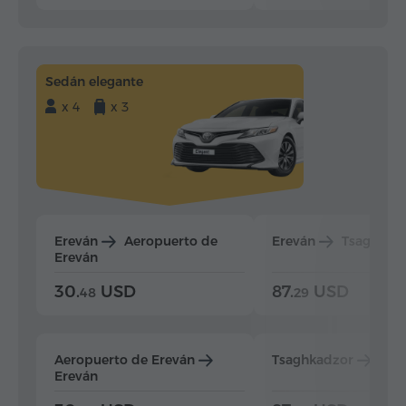
Sedán elegante
x 4
x 3
Ereván
Aeropuerto de
Ereván
Tsaghkad
Ereván
30.
USD
87.
USD
48
29
Aeropuerto de Ereván
Tsaghkadzor
Ere
Ereván