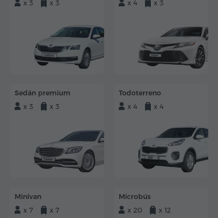
x 3
x 3
x 4
x 3
Sedán premium
Todoterreno
x 3
x 3
x 4
x 4
Minivan
Microbús
x 7
x 7
x 20
x 12