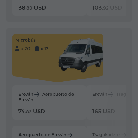
38.
USD
103.
USD
80
92
Microbús
x 20
x 12
Ereván
Aeropuerto de
Ereván
Tsaghkad
Ereván
74.
USD
165 USD
82
Aeropuerto de Ereván
Tsaghkadzor
Ere