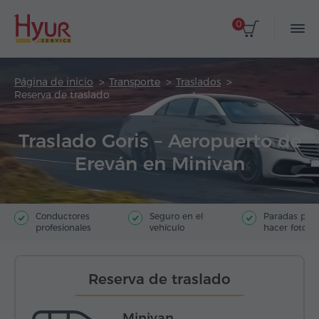
0
Página de inicio
Transporte
Traslados
Reserva de traslado
Traslado Goris – Aeropuerto de
Ereván en Minivan
Conductores
Seguro en el
Paradas par
profesionales
vehículo
hacer fotos
Reserva de traslado
Minivan