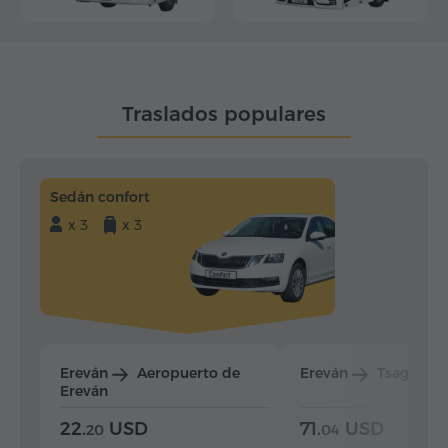
Traslados populares
Sedán confort
x 3
x 3
Ereván
Aeropuerto de
Ereván
Tsaghkad
Ereván
22.
USD
71.
USD
20
04