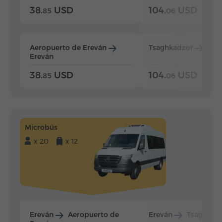
38.
USD
104.
USD
85
06
Aeropuerto de Ereván
Tsaghkadzor
Ere
Ereván
38.
USD
104.
USD
85
06
Microbús
x 20
x 12
Ereván
Aeropuerto de
Ereván
Tsaghkad