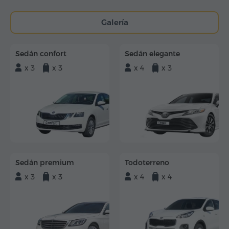
Galería
Sedán confort
Sedán elegante
x 3
x 3
x 4
x 3
Sedán premium
Todoterreno
x 3
x 3
x 4
x 4