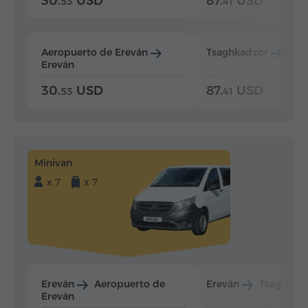
30.
USD
87.
USD
53
41
Aeropuerto de Ereván
Tsaghkadzor
Ere
Ereván
30.
USD
87.
USD
53
41
Minivan
x 7
x 7
Ereván
Aeropuerto de
Ereván
Tsaghkad
Ereván