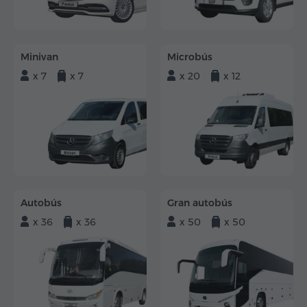
Minivan
Microbús
x 7
x 7
x 20
x 12
Autobús
Gran autobús
x 36
x 36
x 50
x 50