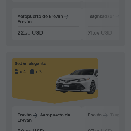
Aeropuerto de Ereván
Tsaghkadzor
Ere
Ereván
22.
USD
71.
USD
20
04
Sedán elegante
x 4
x 3
Ereván
Aeropuerto de
Ereván
Tsaghkad
Ereván