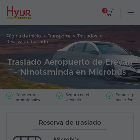
0
Página de inicio
Transporte
Traslados
Reserva de traslado
Traslado Aeropuerto de Ereván
– Ninotsminda en Microbús
Conductores
Seguro en el
Paradas par
profesionales
vehículo
hacer fotos
Reserva de traslado
Microbús