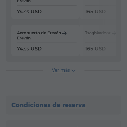
Ereván
74.
USD
165 USD
93
Aeropuerto de Ereván
Tsaghkadzor
Ere
Ereván
74.
USD
165 USD
93
Ver más
Condiciones de reserva