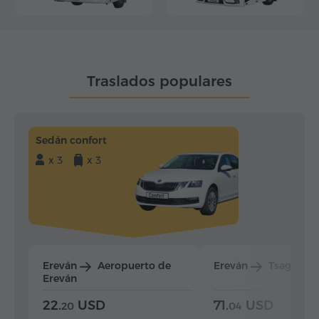
Traslados populares
Sedán confort
x 3
x 3
Ereván
Aeropuerto de
Ereván
Tsaghkad
Ereván
22.
USD
71.
USD
20
04