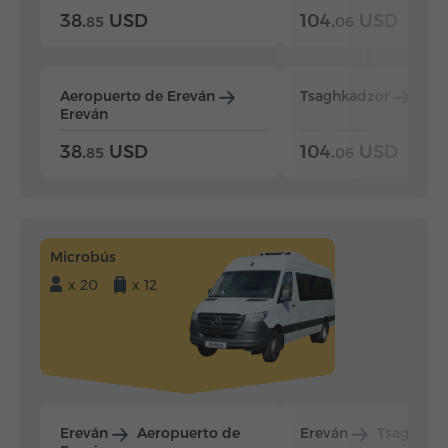
38.
USD
104.
USD
85
06
Aeropuerto de Ereván
Tsaghkadzor
Ere
Ereván
38.
USD
104.
USD
85
06
Microbús
x 20
x 12
Ereván
Aeropuerto de
Ereván
Tsaghkad