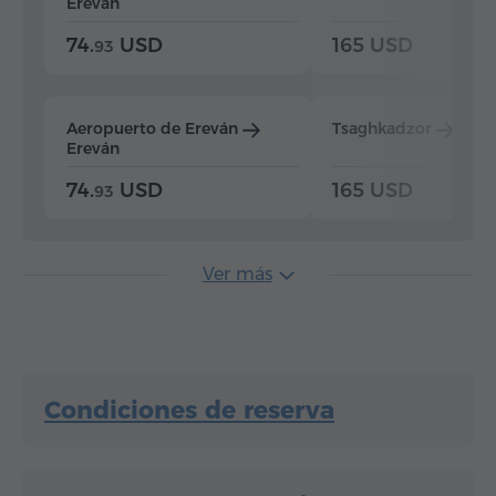
Ereván
74.
USD
165 USD
93
Aeropuerto de Ereván
Tsaghkadzor
Ere
Ereván
74.
USD
165 USD
93
Ver más
Condiciones de reserva