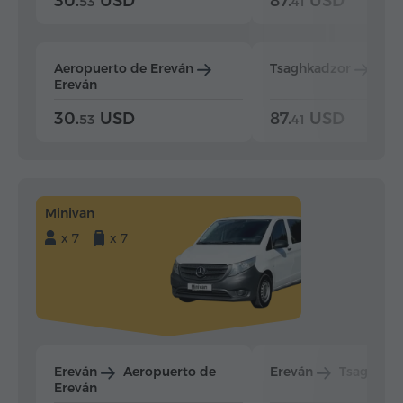
30.
USD
87.
USD
53
41
Aeropuerto de Ereván
Tsaghkadzor
Ere
Ereván
30.
USD
87.
USD
53
41
Minivan
x 7
x 7
Ereván
Aeropuerto de
Ereván
Tsaghkad
Ereván