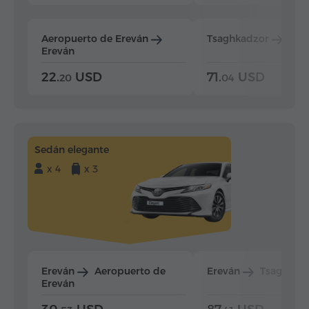
Aeropuerto de Ereván
Tsaghkadzor
Ere
Ereván
22.
USD
71.
USD
20
04
Sedán elegante
x 4
x 3
Ereván
Aeropuerto de
Ereván
Tsaghkad
Ereván