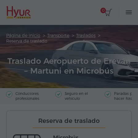
0
Página de inicio
Transporte
Traslados
Reserva de traslado
Traslado Aeropuerto de Ereván
– Martuni en Microbús
Conductores
Seguro en el
Paradas par
profesionales
vehículo
hacer fotos
Reserva de traslado
Microbús