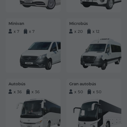
Minivan
Microbús
x 7
x 7
x 20
x 12
Autobús
Gran autobús
x 36
x 36
x 50
x 50