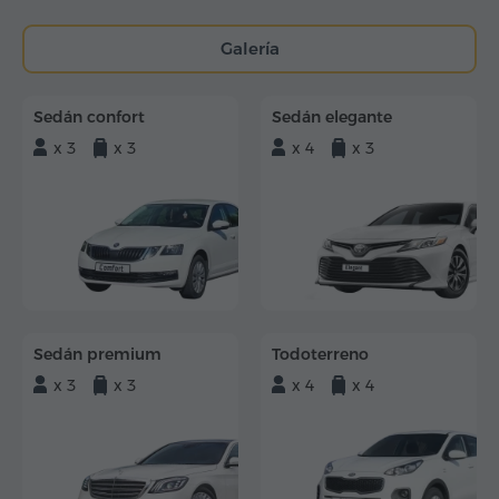
Galería
Sedán confort
Sedán elegante
x 3
x 3
x 4
x 3
Sedán premium
Todoterreno
x 3
x 3
x 4
x 4