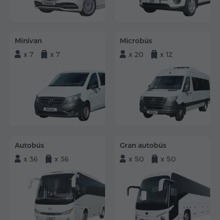
Minivan
Microbús
x 7
x 7
x 20
x 12
Autobús
Gran autobús
x 36
x 36
x 50
x 50