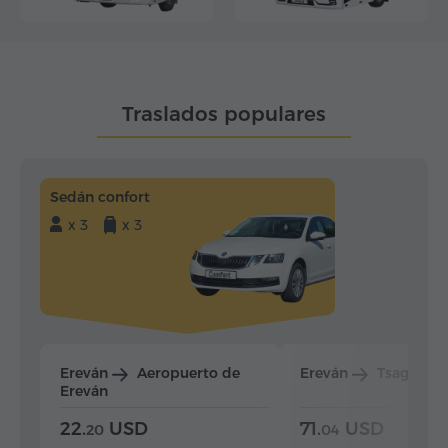
Traslados populares
Sedán confort
x 3
x 3
Ereván
Aeropuerto de
Ereván
Tsaghkad
Ereván
22.
USD
71.
USD
20
04