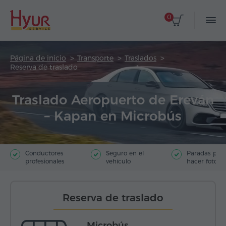
0
Página de inicio
Transporte
Traslados
Reserva de traslado
Traslado Aeropuerto de Ereván
– Kapan en Microbús
Conductores
Seguro en el
Paradas par
profesionales
vehículo
hacer fotos
Reserva de traslado
Microbús