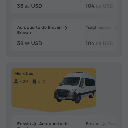
38.
USD
104.
USD
85
06
Aeropuerto de Ereván
Tsaghkadzor
Ere
Ereván
38.
USD
104.
USD
85
06
Microbús
x 20
x 12
Ereván
Aeropuerto de
Ereván
Tsaghkad