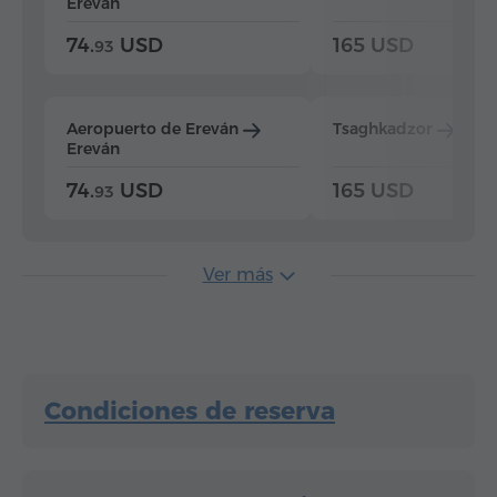
Ereván
74.
USD
165 USD
93
Aeropuerto de Ereván
Tsaghkadzor
Ere
Ereván
74.
USD
165 USD
93
Ver más
Condiciones de reserva