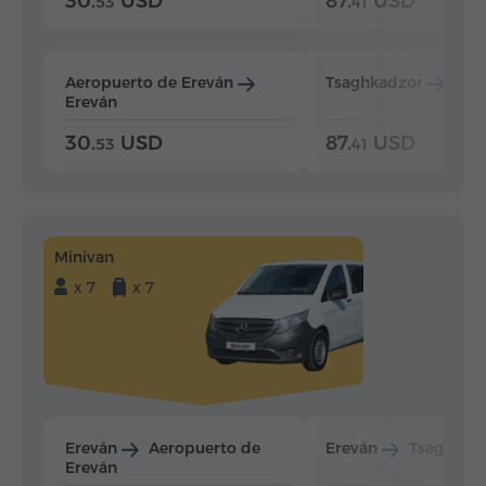
30.
USD
87.
USD
53
41
Aeropuerto de Ereván
Tsaghkadzor
Ere
Ereván
30.
USD
87.
USD
53
41
Minivan
x 7
x 7
Ereván
Aeropuerto de
Ereván
Tsaghkad
Ereván