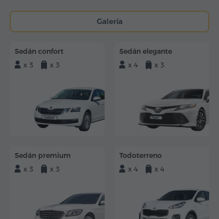
Galería
Sedán confort
Sedán elegante
x 3
x 3
x 4
x 3
Sedán premium
Todoterreno
x 3
x 3
x 4
x 4