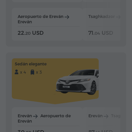
Aeropuerto de Ereván
Tsaghkadzor
Ere
Ereván
22.
USD
71.
USD
20
04
Sedán elegante
x 4
x 3
Ereván
Aeropuerto de
Ereván
Tsaghkad
Ereván