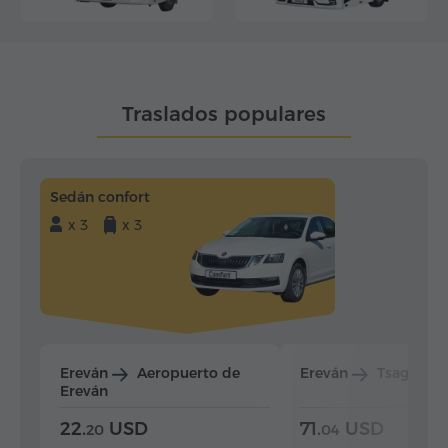
Traslados populares
Sedán confort
x 3
x 3
Ereván
Aeropuerto de
Ereván
Tsaghkad
Ereván
22.
USD
71.
USD
20
04