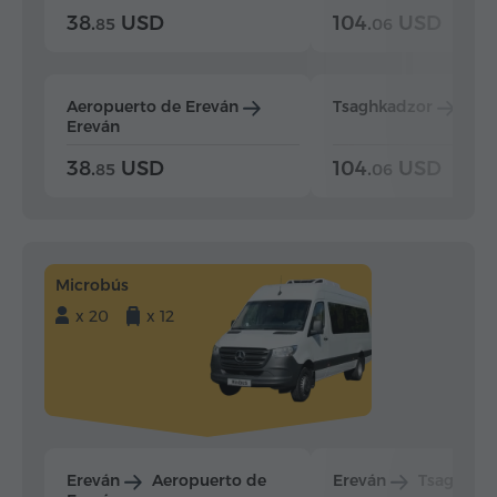
38.
USD
104.
USD
85
06
Aeropuerto de Ereván
Tsaghkadzor
Ere
Ereván
38.
USD
104.
USD
85
06
Microbús
x 20
x 12
Ereván
Aeropuerto de
Ereván
Tsaghkad