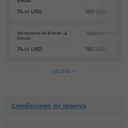
Ereván
74.
USD
165 USD
93
Aeropuerto de Ereván
Tsaghkadzor
Ere
Ereván
74.
USD
165 USD
93
Ver más
Condiciones de reserva