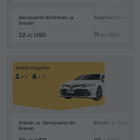
Aeropuerto de Ereván
Tsaghkadzor
Ere
Ereván
22.
USD
71.
USD
20
04
Sedán elegante
x 4
x 3
Ereván
Aeropuerto de
Ereván
Tsaghkad
Ereván