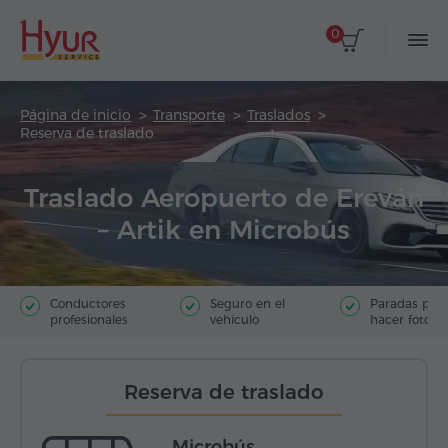
0
Página de inicio
Transporte
Traslados
Reserva de traslado
Traslado Aeropuerto de Ereván
– Artik en Microbús
Conductores
Seguro en el
Paradas par
profesionales
vehículo
hacer fotos
Reserva de traslado
Microbús