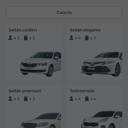
Galería
Sedán confort
Sedán elegante
x 3
x 3
x 4
x 3
Sedán premium
Todoterreno
x 3
x 3
x 4
x 4