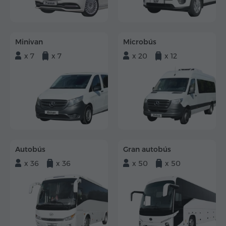
Minivan
Microbús
x 7
x 7
x 20
x 12
Autobús
Gran autobús
x 36
x 36
x 50
x 50