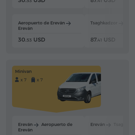
30.
USD
87.
USD
53
41
Aeropuerto de Ereván
Tsaghkadzor
Ere
Ereván
30.
USD
87.
USD
53
41
Minivan
x 7
x 7
Ereván
Aeropuerto de
Ereván
Tsaghkad
Ereván