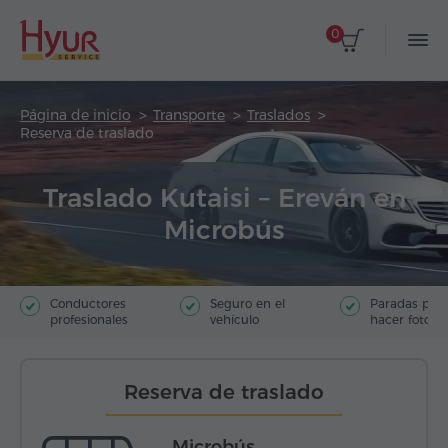
0
Página de inicio
Transporte
Traslados
Reserva de traslado
Traslado Kutaisi – Ereván en
Microbús
Conductores
Seguro en el
Paradas par
profesionales
vehículo
hacer fotos
Reserva de traslado
Microbús