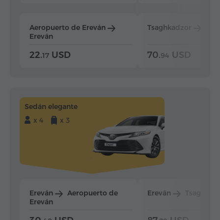
Aeropuerto de Ereván
Tsaghkadzor
Ere
Ereván
22.
USD
70.
USD
17
94
Sedán elegante
x 4
x 3
Ereván
Aeropuerto de
Ereván
Tsaghkad
Ereván