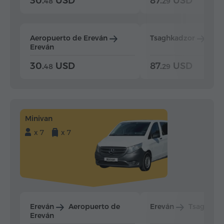
30.
USD
87.
USD
48
29
Aeropuerto de Ereván
Tsaghkadzor
Ere
Ereván
30.
USD
87.
USD
48
29
Minivan
x 7
x 7
Ereván
Aeropuerto de
Ereván
Tsaghkad
Ereván