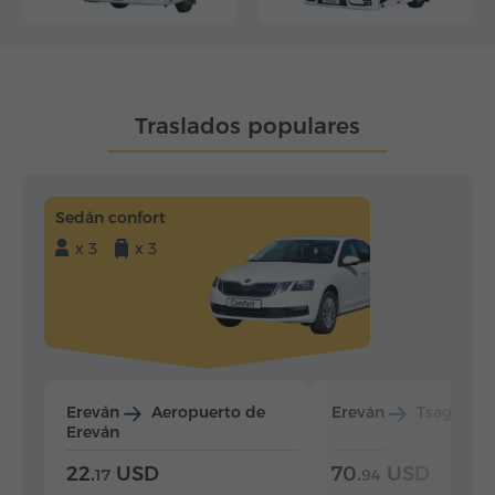
Traslados populares
Sedán confort
x 3
x 3
Ereván
Aeropuerto de
Ereván
Tsaghkad
Ereván
22.
USD
70.
USD
17
94