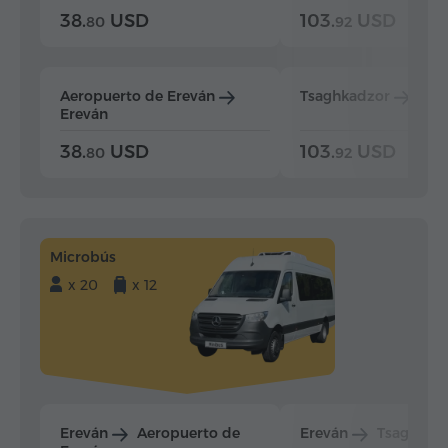
38.
USD
103.
USD
80
92
Aeropuerto de Ereván
Tsaghkadzor
Ere
Ereván
38.
USD
103.
USD
80
92
Microbús
x 20
x 12
Ereván
Aeropuerto de
Ereván
Tsaghkad