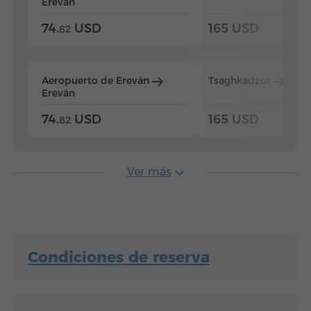
Ereván
74.
USD
165 USD
82
Aeropuerto de Ereván
Tsaghkadzor
Ere
Ereván
74.
USD
165 USD
82
Ver más
Condiciones de reserva