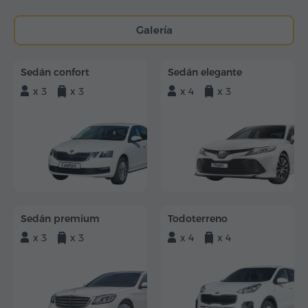
Galería
Sedán confort
Sedán elegante
x 3
x 3
x 4
x 3
Sedán premium
Todoterreno
x 3
x 3
x 4
x 4