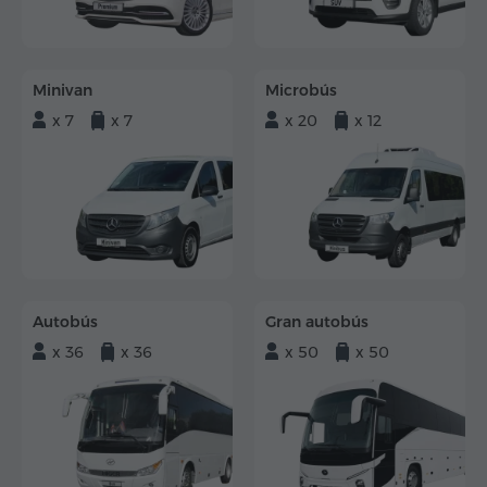
Minivan
Microbús
x 7
x 7
x 20
x 12
Autobús
Gran autobús
x 36
x 36
x 50
x 50