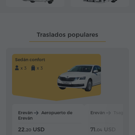
Traslados populares
Sedán confort
x 3
x 3
Ereván
Aeropuerto de
Ereván
Tsaghkad
Ereván
22.
USD
71.
USD
20
04