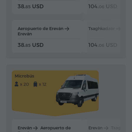
38.
USD
104.
USD
85
06
Aeropuerto de Ereván
Tsaghkadzor
Ere
Ereván
38.
USD
104.
USD
85
06
Microbús
x 20
x 12
Ereván
Aeropuerto de
Ereván
Tsaghkad