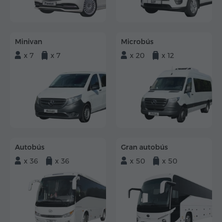
Minivan
Microbús
x 7
x 7
x 20
x 12
Autobús
Gran autobús
x 36
x 36
x 50
x 50