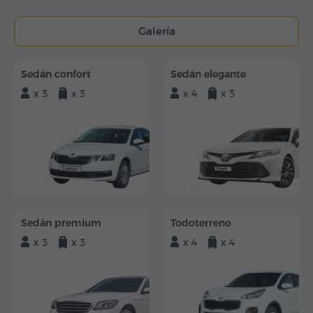
Galería
Sedán confort
Sedán elegante
x 3
x 3
x 4
x 3
Sedán premium
Todoterreno
x 3
x 3
x 4
x 4