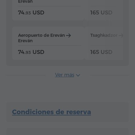
Ereván
74.
USD
165 USD
93
Aeropuerto de Ereván
Tsaghkadzor
Ere
Ereván
74.
USD
165 USD
93
Ver más
Condiciones de reserva