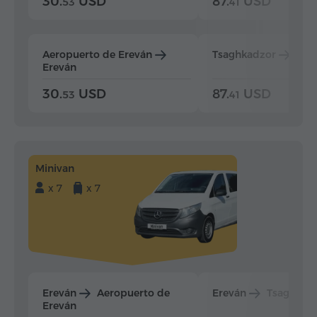
30.
USD
87.
USD
53
41
Aeropuerto de Ereván
Tsaghkadzor
Ere
Ereván
30.
USD
87.
USD
53
41
Minivan
x 7
x 7
Ereván
Aeropuerto de
Ereván
Tsaghkad
Ereván