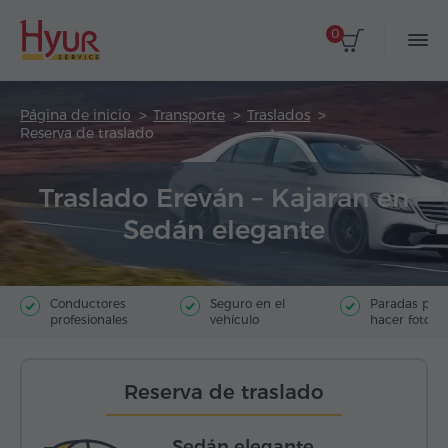
0
Página de inicio
Transporte
Traslados
Reserva de traslado
Traslado Ereván – Kajaran en
Sedán elegante
Conductores
Seguro en el
Paradas par
profesionales
vehículo
hacer fotos
Reserva de traslado
Sedán elegante