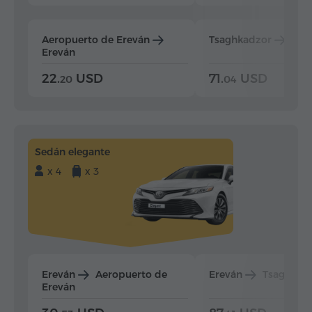
Aeropuerto de Ereván
Tsaghkadzor
Ere
Ereván
22.
USD
71.
USD
20
04
Sedán elegante
x 4
x 3
Ereván
Aeropuerto de
Ereván
Tsaghkad
Ereván