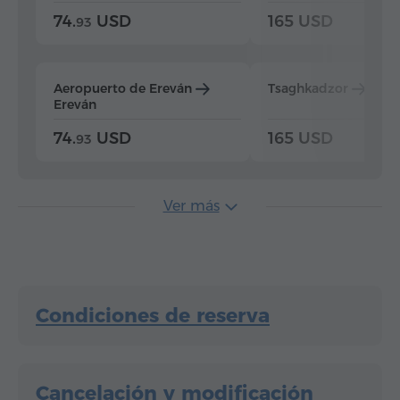
74.
USD
165 USD
93
Aeropuerto de Ereván
Tsaghkadzor
Ere
Ereván
74.
USD
165 USD
93
Ver más
Condiciones de reserva
Cancelación y modificación