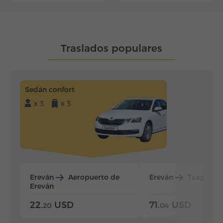
Traslados populares
Sedán confort
x 3
x 3
Ereván
Aeropuerto de
Ereván
Tsaghkad
Ereván
22.
USD
71.
USD
20
04