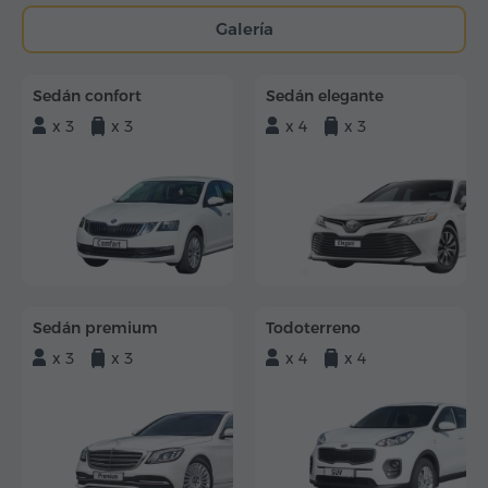
Galería
Sedán confort
Sedán elegante
x 3
x 3
x 4
x 3
Sedán premium
Todoterreno
x 3
x 3
x 4
x 4