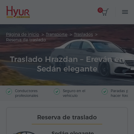
0
Página de inicio
Transporte
Traslados
Reserva de traslado
Traslado Hrazdan – Ereván en
Sedán elegante
Conductores
Seguro en el
Paradas par
profesionales
vehículo
hacer fotos
Reserva de traslado
Sedán elegante