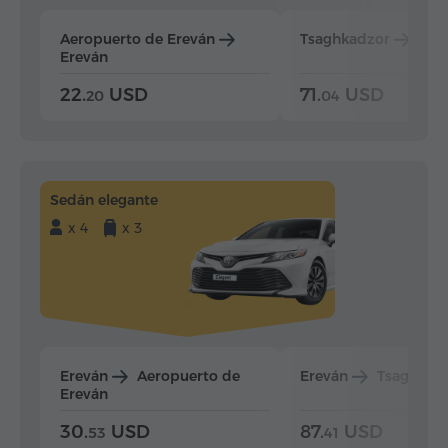
Aeropuerto de Ereván
Tsaghkadzor
Ere
Ereván
22.
USD
71.
USD
20
04
Sedán elegante
x 4
x 3
Ereván
Aeropuerto de
Ereván
Tsaghkad
Ereván
30.
USD
87.
USD
53
41