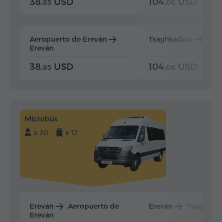
38.
USD
104.
USD
85
06
Aeropuerto de Ereván
Tsaghkadzor
Ere
Ereván
38.
USD
104.
USD
85
06
Microbús
x 20
x 12
Ereván
Aeropuerto de
Ereván
Tsaghkad
Ereván