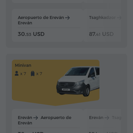
Aeropuerto de Ereván
Tsaghkadzor
Ere
Ereván
30.
USD
87.
USD
53
41
Minivan
x 7
x 7
Ereván
Aeropuerto de
Ereván
Tsaghkad
Ereván