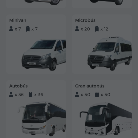
Minivan
Microbús
x 7
x 7
x 20
x 12
Autobús
Gran autobús
x 36
x 36
x 50
x 50