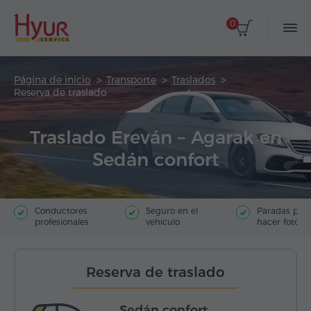
0
Página de inicio
Transporte
Traslados
Reserva de traslado
Traslado Ereván – Agarak en
Sedán confort
Conductores
Seguro en el
Paradas par
profesionales
vehículo
hacer fotos
Reserva de traslado
Sedán confort