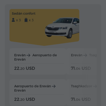
Sedán confort
x 3
x 3
Ereván
Aeropuerto de
Ereván
Tsaghkad
Ereván
22.
USD
71.
USD
20
04
Aeropuerto de Ereván
Tsaghkadzor
Ere
Ereván
22.
USD
71.
USD
20
04