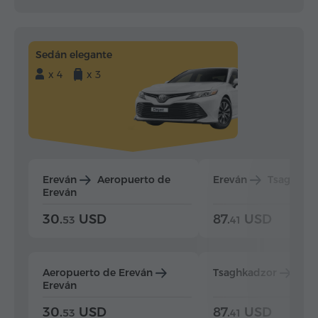
Sedán elegante
x 4
x 3
Ereván
Aeropuerto de
Ereván
Tsaghkad
Ereván
30.
USD
87.
USD
53
41
Aeropuerto de Ereván
Tsaghkadzor
Ere
Ereván
30.
USD
87.
USD
53
41