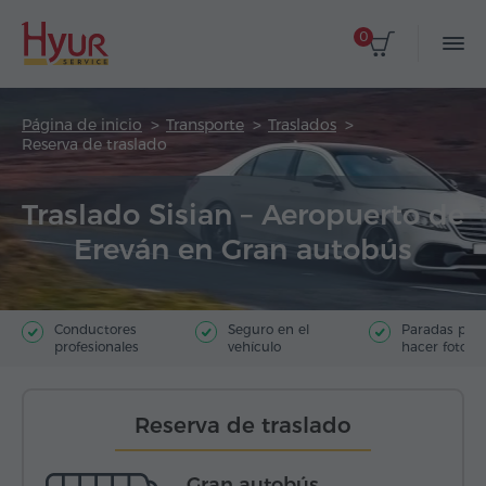
0
Página de inicio
Transporte
Traslados
Reserva de traslado
Traslado Sisian – Aeropuerto de
Ereván en Gran autobús
Conductores
Seguro en el
Paradas par
profesionales
vehículo
hacer fotos
Reserva de traslado
Gran autobús