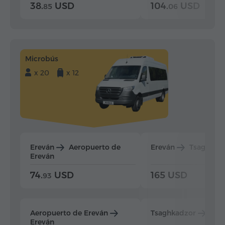
38.
USD
104.
USD
85
06
Microbús
x 20
x 12
Ereván
Aeropuerto de
Ereván
Tsaghkad
Ereván
74.
USD
165 USD
93
Aeropuerto de Ereván
Tsaghkadzor
Ere
Ereván