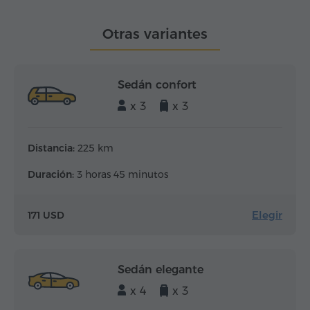
Otras variantes
Sedán confort
x 3
x 3
Distancia:
225 km
Duración:
3 horas 45 minutos
Elegir
171 USD
Sedán elegante
x 4
x 3