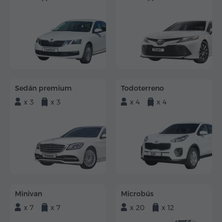
Sedán premium
Todoterreno
x 3
x 3
x 4
x 4
Minivan
Microbús
x 7
x 7
x 20
x 12