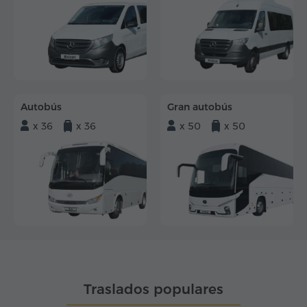
Autobús
Gran autobús
x 36
x 36
x 50
x 50
Traslados populares