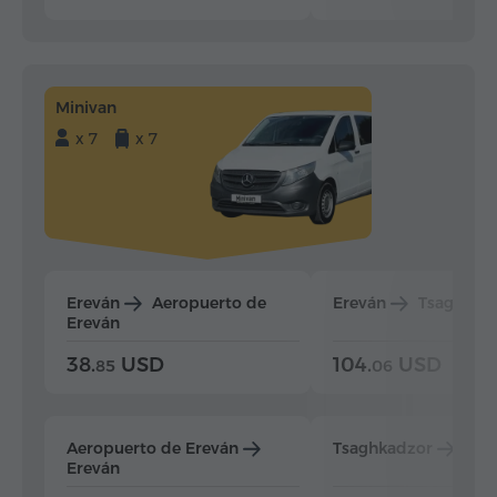
Minivan
x 7
x 7
Ereván
Aeropuerto de
Ereván
Tsaghkad
Ereván
38.
USD
104.
USD
85
06
Aeropuerto de Ereván
Tsaghkadzor
Ere
Ereván