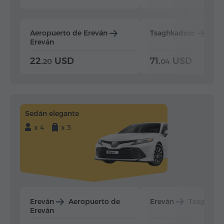
Aeropuerto de Ereván
Tsaghkadzor
Ere
Ereván
22.
USD
71.
USD
20
04
Sedán elegante
x 4
x 3
Ereván
Aeropuerto de
Ereván
Tsaghkad
Ereván