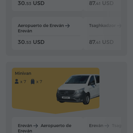
30.
USD
87.
USD
53
41
Aeropuerto de Ereván
Tsaghkadzor
Ere
Ereván
30.
USD
87.
USD
53
41
Minivan
x 7
x 7
Ereván
Aeropuerto de
Ereván
Tsaghkad
Ereván