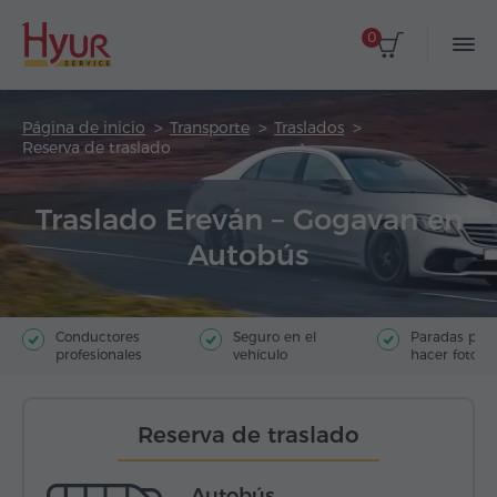
0
Página de inicio
Transporte
Traslados
Reserva de traslado
Traslado Ereván – Gogavan en
Autobús
Conductores
Seguro en el
Paradas par
profesionales
vehículo
hacer fotos
Reserva de traslado
Autobús