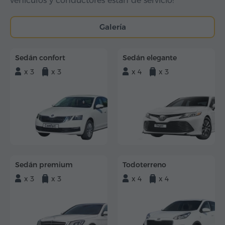
vehículos y conductores están de servicio!
Galería
Sedán confort
Sedán elegante
x 3
x 3
x 4
x 3
Sedán premium
Todoterreno
x 3
x 3
x 4
x 4