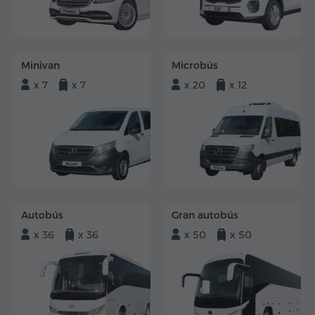
Minivan
Microbús
x 7
x 7
x 20
x 12
Autobús
Gran autobús
x 36
x 36
x 50
x 50