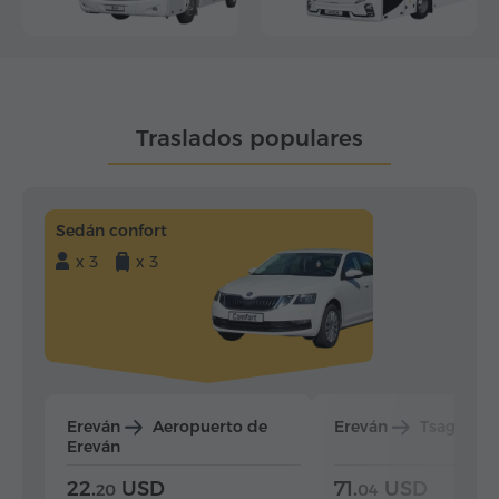
Traslados populares
Sedán confort
x 3
x 3
Ereván
Aeropuerto de
Ereván
Tsaghkad
Ereván
22.
USD
71.
USD
20
04