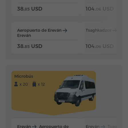
38.
USD
104.
USD
85
06
Aeropuerto de Ereván
Tsaghkadzor
Ere
Ereván
38.
USD
104.
USD
85
06
Microbús
x 20
x 12
Ereván
Aeropuerto de
Ereván
Tsaghkad