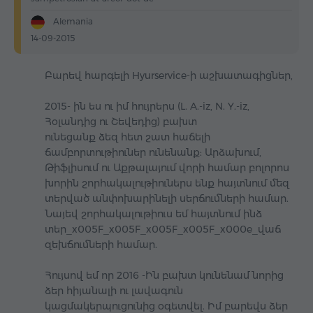
Alemania
14-09-2015
Բարեվ հարգելի Hyurservice-ի աշխատագիցներ,
2015- ին ես ու իմ հույրերս (L. A.-iz, N. Y.-iz,
Հօլանդից ու Շեվեդից) բախտ
ունեցանք ձեզ հետ շատ հաճելի
ճամբորտութիուներ ունենանք: Արձախում,
Թիֆլիսում ու Աքթալայում վորի համար բոլորոս
խորին շորհակալութիուներս ենք հայտնում մեզ
տերված անփոխարինելի սերճումների համար.
Նայեվ շորհակալութիուս եմ հայտնում ինձ
տեր_x005F_x005F_x005F_x005F_x000e_վաճ
զեխճումների համար.
Հույսով եմ որ 2016 -Ին բախտ կունենամ նորից
ձեր հիյանալի ու լավագուն
կացմակերպուցունից օգետվել. Իմ բարեվս ձեր