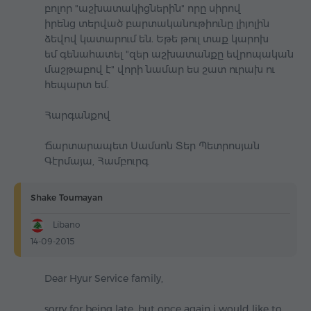
բոլոր "աշխատակիցներին" որը սիրով
իրենց տերված բարտականութիունը լիյոլին
ձեվով կատարում են. Եթե թուլ տաք կարոխ
եմ գենահատել "զեր աշխատանքը եվրոպական
մաշթաբով է" վորի նամար ես շատ ուրախ ու
հեպարտ եմ.
Հարգանքով
Ճարտարապետ Սամսոն Տեր Պետրոսյան
Գէրմայա, Համբուրգ
Shake Toumayan
Líbano
14-09-2015
Dear Hyur Service family,
sorry for being late, but once again i would like to