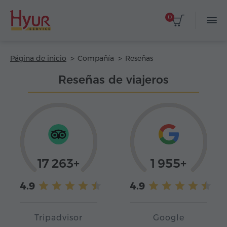
0
Página de inicio
Compañía
Reseñas
Reseñas de viajeros
17 263+
1 955+
4.9
4.9
Tripadvisor
Google