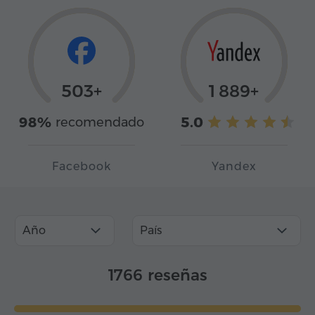
503+
1 889+
98%
5.0
recomendado
Facebook
Yandex
Año
País
1766 reseñas