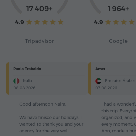
17 409+
1 964+
4.9
4.9
Tripadvisor
Google
Paola Trabaldo
Amer
Italia
Emiratos Árabes
08-08-2026
07-08-2026
Good afternoon Naira.
I had a wonderf
this trip! Everyt
We have finisce our holidays. I
organized, and 
wanted to thank you and your
every moment. O
agency for the very well…
Ann, made a hu