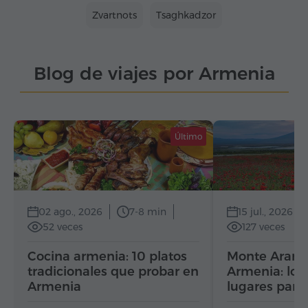
Zvartnots
Tsaghkadzor
Blog de viajes por Armenia
Último
02 ago., 2026
7-8 min
15 jul., 2026
52 veces
127 veces
Cocina armenia: 10 platos
Monte Ararat
tradicionales que probar en
Armenia: los
Armenia
lugares para
vista