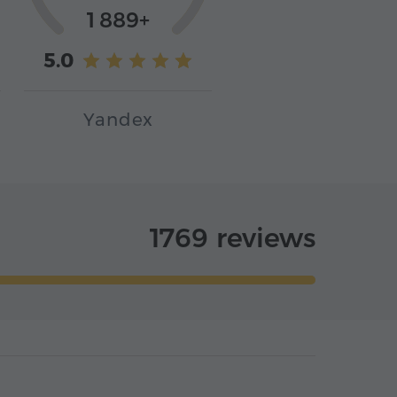
1 889+
5.0
Yandex
1769 reviews