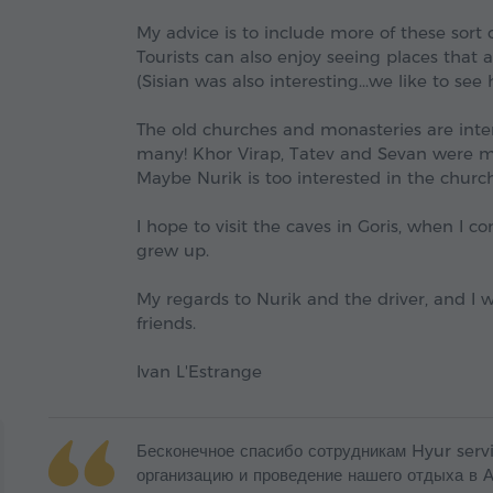
My advice is to include more of these sort 
Tourists can also enjoy seeing places that a
(Sisian was also interesting...we like to see 
The old churches and monasteries are intere
many! Khor Virap, Tatev and Sevan were mos
Maybe Nurik is too interested in the churc
I hope to visit the caves in Goris, when I 
grew up.
My regards to Nurik and the driver, and I
friends.
Ivan L'Estrange
Бесконечное спасибо сотрудникам Hyur serv
организацию и проведение нашего отдыха в А