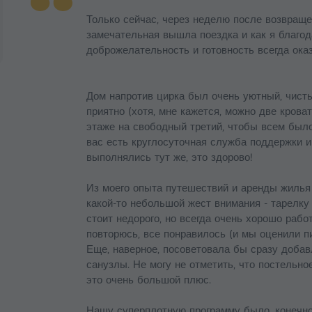
Только сейчас, через неделю после возвращен
замечательная вышла поездка и как я благод
доброжелательность и готовность всегда ока
Дом напротив цирка был очень уютный, чисты
приятно (хотя, мне кажется, можно две крова
этаже на свободный третий, чтобы всем было
вас есть круглосуточная служба поддержки и
выполнялись тут же, это здорово!
Из моего опыта путешествий и аренды жилья 
какой-то небольшой жест внимания - тарелку 
стоит недорого, но всегда очень хорошо работ
повторюсь, все понравилось (и мы оценили п
Еще, наверное, посоветовала бы сразу доба
санузлы. Не могу не отметить, что постельн
это очень большой плюс.
Нашу суперплотную программу было, конечно,