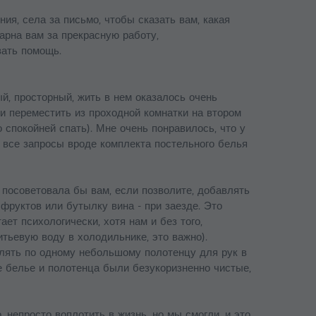
ия, села за письмо, чтобы сказать вам, какая
арна вам за прекрасную работу,
зать помощь.
й, просторный, жить в нем оказалось очень
ти переместить из проходной комнатки на втором
 спокойней спать). Мне очень понравилось, что у
 все запросы вроде комплекта постельного белья
посоветовала бы вам, если позволите, добавлять
фруктов или бутылку вина - при заезде. Это
ает психологически, хотя нам и без того,
итьевую воду в холодильнике, это важно).
влять по одному небольшому полотенцу для рук в
ое белье и полотенца были безукоризненно чистые,
 непросто воплотить в жизнь, но мы смогли, и это