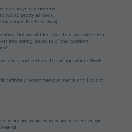
of tours in your programs.
re not so pretty as Goris.
how people live their lives)
sting, but we did feel that that we visited too
t interesting, because of the locations.
hes!
come back, and perhaps the village where Nurik
 will definitely recommend Armenia and Hyur to
ice за высокопрофессиональную и качественную
рмении!