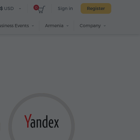
0
$
USD
Sign in
Register
siness Events
Armenia
Company