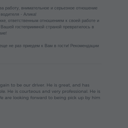
за работу, внимательное и серьезное отношение
водителя - Алика!
ке, ответственным отношением к своей работе и
 Вашей гостеприимной страной превратилось в
ие!
еще не раз приедем к Вам в гости! Рекомендации
ain to be our driver. He is great, and has
e. He is courteous and very professional. He is
We are looking forward to being pick up by him