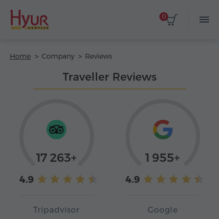
0
Home
Company
Reviews
Traveller Reviews
17 263+
1 955+
4.9
4.9
Tripadvisor
Google