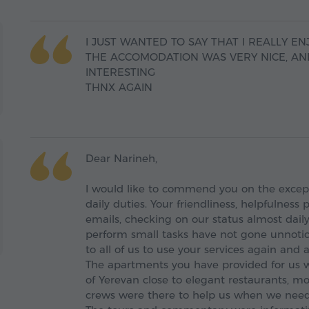
I JUST WANTED TO SAY THAT I REALLY EN
THE ACCOMODATION WAS VERY NICE, AN
INTERESTING
THNX AGAIN
Dear Narineh,
I would like to commend you on the excepti
daily duties. Your friendliness, helpfulness
emails, checking on our status almost dail
perform small tasks have not gone unnotic
to all of us to use your services again a
The apartments you have provided for us we
of Yerevan close to elegant restaurants, m
crews were there to help us when we nee