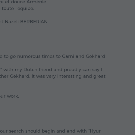
dre et douce Arménie.
toute l'équipe.
 et Nazéli BERBERIAN
I use to go numerous times to Garni and Gekhard
vel" with my Dutch friend and proudly can say I
ther Gekhard. It was very interesting and great
our work.
your search should begin and end with “Hyur