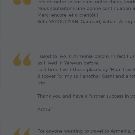
lors de notre séjour dans notre chère, ten
Nous souhaitons une bonne continuation à 
Merci encore, et à bientôt !
Séta YAPOUTZIAN, Garabed, Vahan, Astrig
I used to live in Armenia before. In fact 
as I lived in Yerevan before.
Last time I visit those places by "Hjur Tra
discover for my self another Garni and ano
trip.
Thank you and have a further success in y
Arthur
For anyone wanting to travel to Armenia, 