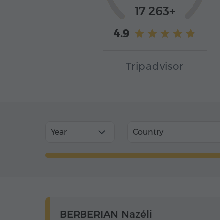
17 263+
4.9
Tripadvisor
Year
Country
BERBERIAN Nazéli