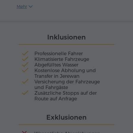
Jahrhunderte in sich und schenkt Trauben voller
Dorfes Areni), liegt die Vogelhöhle – ein Ort, an
Mehr
Duft des alten Armenien.
dem die Zeit auf der Schwelle der Antike
stehen geblieben scheint. Ihre drei Kammern,
rund 500 m² groß, erinnern an steinerne
Heiligtümer, in denen jede Biegung den Atem
Inklusionen
von Jahrtausenden trägt.
Professionelle Fahrer
Klimatisierte Fahrzeuge
Abgefülltes Wasser
Kostenlose Abholung und
Transfer in Jerewan
Versicherung der Fahrzeuge
und Fahrgäste
Zusätzliche Stopps auf der
Route auf Anfrage
Exklusionen