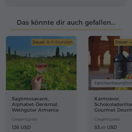
Das könnte dir auch gefallen...
Dauer:
8-9 Stunden
Dauer:
4
Familienfreundlic
Saghmosavank,
Karmravor,
Alphabet-Denkmal,
Schokoladenha
Weingüter Armenia-
Gourmet Dourm
Wine und ArmAs
Oshakan, Weinf
Gesamtpreis
Gesamtpreis
Armenia-Wine
126 USD
83.
USD
97