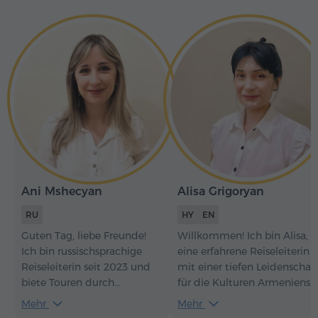
Ani Mshecyan
Alisa Grigoryan
RU
HY
EN
Guten Tag, liebe Freunde!
Willkommen! Ich bin Alisa,
Ich bin russischsprachige
eine erfahrene Reiseleiterin
Reiseleiterin seit 2023 und
mit einer tiefen Leidenschaf
biete Touren durch
für die Kulturen Armeniens
Armenien an. Mein
und Georgiens. Ich freue
Mehr
Mehr
wichtigstes Kriterium sind
mich darauf, mit Ihnen die