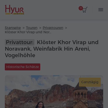
0
Startseite
Touren
Privattouren
Klöster Khor Virap und Noravank, Weinfabrik Hin Areni, Vogelhöhle
Privattour:
Klöster Khor Virap und
Noravank, Weinfabrik Hin Areni,
Vogelhöhle
Historische Schätze
Ganztägig