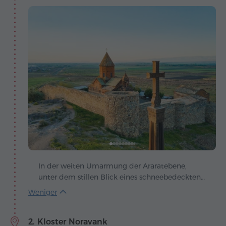
In der weiten Umarmung der Araratebene,
unter dem stillen Blick eines schneebedeckten
Giganten, erhebt sich Khor Virap – ein
Heiligtum, in dem Legende, Glaube und der
Pulsschlag Armeniens zu einer Einheit
2. Kloster Noravank
verschmelzen. Hier, so erzählt man, ließ König