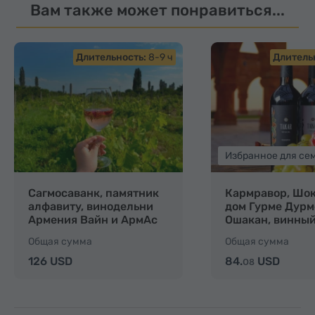
Вам также может понравиться...
Длительность:
8-9 ч
Длитель
Избранное для се
Сагмосаванк, памятник
Кармравор, Шо
алфавиту, винодельни
дом Гурме Дурм
Армения Вайн и АрмАс
Ошакан, винный
Армения Вайн
Общая сумма
Общая сумма
126 USD
84.
USD
08