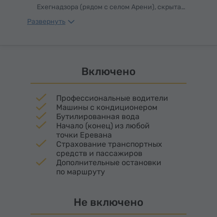
ягоды, наполненные ароматом древней
Ехегнадзора (рядом с селом Арени), скрыта
Армении.
Пещера птиц – место, где время будто
Развернуть
остановилось на пороге древности. Три ее зала,
раскинувшиеся на площади около 500 м²,
напоминают каменные святилища, где каждый
поворот коридора хранит дыхание
Включено
тысячелетий.
Профессиональные водители
Машины с кондиционером
Бутилированная вода
Начало (конец) из любой
точки Еревана
Страхование транспортных
средств и пассажиров
Дополнительные остановки
по маршруту
Не включено