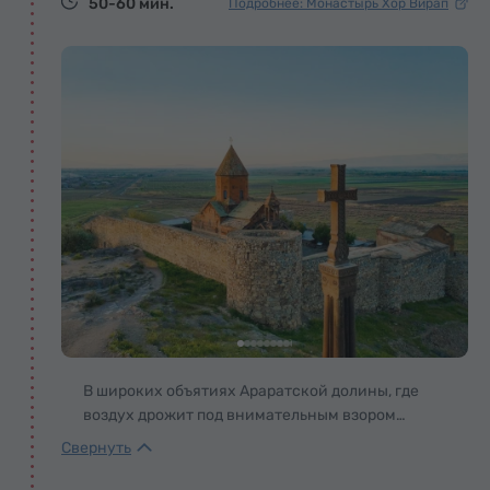
50-60 мин.
Подробнее: Монастырь Хор Вирап
В широких объятиях Араратской долины, где
воздух дрожит под внимательным взором
снежнокоронованного великана, возвышается
Хор Вирап – святыня, в которой слились
легенда, вера и пульс Армении. По преданию,