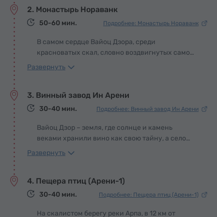
2. Монастырь Нораванк
здесь, в глубокой и безмолвной яме, царь Трдат
III заточил Григория Просветителя за дерзость
50-60 мин.
Подробнее: Монастырь Нораванк
проповедовать своему народу новый свет. Годы
уходили во тьме, но в этих каменных стенах
В самом сердце Вайоц Дзора, среди
произошло чудо: руки Григория исцелили
красноватых скал, словно воздвигнутых самой
самого царя, приказавшего его заковать.
природой в качестве неприступных стен,
Развернуть
Пораженный милостью, Трдат воздвиг знамя
притаился монастырь Нораванк – древняя
христианства, сделав Армению первой
обитель, веками служившая духовным и
3. Винный завод Ин Арени
страной, принявшей его как государственную
культурным центром Армении. Монастырь
веру.
возвышается в живописном ущелье реки Арпа,
30-40 мин.
Подробнее: Винный завод Ин Арени
также известном как долина Амагу; вместе с
Нораванком оно включено в предварительный
Вайоц Дзор – земля, где солнце и камень
список ЮНЕСКО в Армении как природный
веками хранили вино как свою тайну, а село
памятник.
Арени стало ее древним ключом. Здесь, в
Развернуть
глубине пещер, археологи нашли старейший
винодельческий комплекс мира –
4. Пещера птиц (Арени-1)
свидетельство того, что виноград и человек
слились воедино на этой земле еще
30-40 мин.
Подробнее: Пещера птиц (Арени-1)
тысячелетия назад. С тех времен каждая лоза
Арени словно несет в себе память веков, даруя
На скалистом берегу реки Арпа, в 12 км от