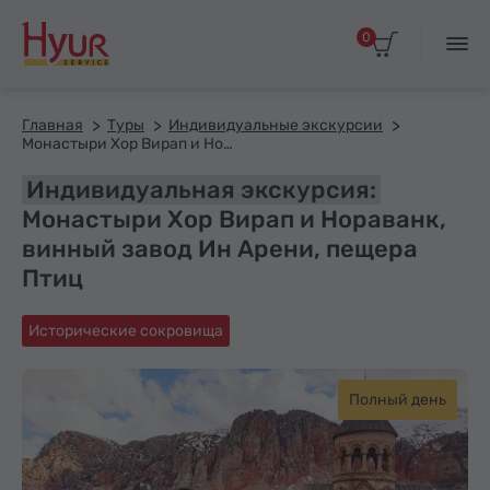
0
Главная
Туры
Индивидуальные экскурсии
Монастыри Хор Вирап и Нораванк, винный завод Ин Арени, пещера Птиц
Индивидуальная экскурсия:
Монастыри Хор Вирап и Нораванк,
винный завод Ин Арени, пещера
Птиц
Исторические сокровища
Полный день