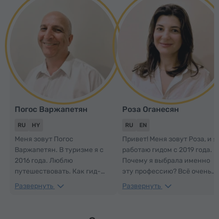
Погос Варжапетян
Роза Оганесян
RU
HY
RU
EN
Меня зовут Погос
Привет! Меня зовут Роза, и я
Варжапетян. В туризме я с
работаю гидом с 2019 года.
2016 года. Люблю
Почему я выбрала именно
путешествовать. Как гид-
эту профессию? Всё очень
экскурсовод, я всегда
просто: я люблю Армению, я
Развернуть
Развернуть
ставлю перед собой цель –
люблю людей и я люблю
влюбить гостей в Армению
знакомить людей с
так, чтобы в конце тура они
Арменией. Но не просто