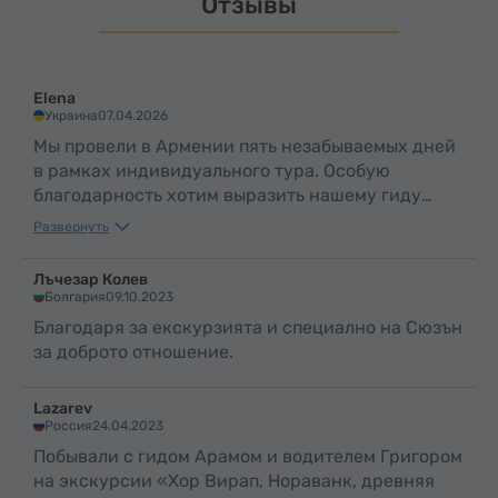
Отзывы
не прощались, а говорили:
знакомить, а сделать всё,
«До свидания, Армения!».
чтобы и они полюбили мою
страну.
Elena
Украина
07.04.2026
Мы провели в Армении пять незабываемых дней
в рамках индивидуального тура. Особую
благодарность хотим выразить нашему гиду
Анаид и водителю Грачу. Любовь Анаид к своей
Развернуть
стране, её знания и умение делиться ими
сделали каждую поездку по‑настоящему
Лъчезар Колев
особенной — через её рассказы мы буквально
Болгария
09.10.2023
влюбились в Армению. Тактичность,
Благодаря за екскурзията и специално на Сюзън
спокойствие и воспитанность Грача создали
за доброто отношение.
чувство полной безопасности и комфорта в
дороге, что было очень важно для нас. Отдельно
Lazarev
хотим отметить поход с Максом к храму X
Россия
24.04.2023
столетия в заповеднике: рядом с ним мы
Побывали с гидом Арамом и водителем Григором
чувствовали себя абсолютно безопасно и могли
на экскурсии «Хор Вирап, Нораванк, древняя
спокойно наслаждаться природой и атмосферой