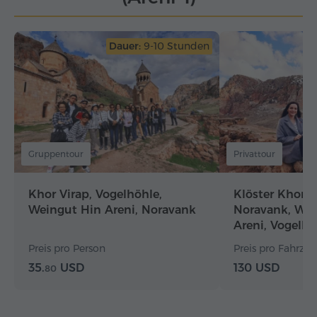
Dauer:
9-10 Stunden
Gruppentour
Privattour
Khor Virap, Vogelhöhle,
Klöster Khor 
Weingut Hin Areni, Noravank
Noravank, Wei
Areni, Vogelhö
Preis pro Person
Preis pro Fahrzeug
35.
USD
130 USD
80