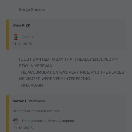
Serge Sasyan
Aline RIZK
Ливан
11-12-2005
I JUST WANTED TO SAY THAT I REALLY ENJOYED MY
STAY IN YEREVAN.
THE ACCOMODATION WAS VERY NICE, AND THE PLACES
WE VISITED WERE VERY INTERESTING
THNX AGAIN
Vartan F. Vartanian
vfvacct at comcast dot net
Соединенные Штаты Америки
10-12-2005