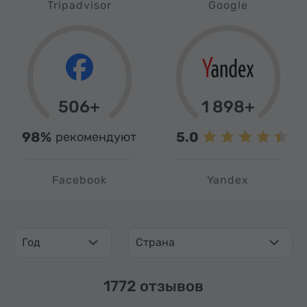
Tripadvisor
Google
506+
1 898+
98%
5.0
рекомендуют
Facebook
Yandex
Год
Страна
1772 отзывов