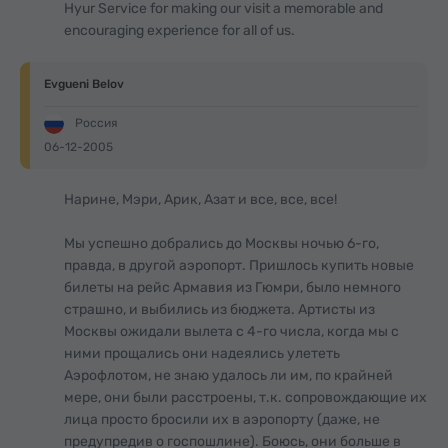
Hyur Service for making our visit a memorable and
encouraging experience for all of us.
Evgueni Belov
Россия
06-12-2005
Нарине, Мэри, Арик, Азат и все, все, все!
Мы успешно добрались до Москвы ночью 6-го,
правда, в другой аэропорт. Пришлось купить новые
билеты на рейс Армавия из Гюмри, было немного
страшно, и выбились из бюджета. Артисты из
Москвы ожидали вылета с 4-го числа, когда мы с
ними прощались они надеялись улететь
Аэрофлотом, не знаю удалось ли им, по крайней
мере, они были расстроены, т.к. сопровождающие их
лица просто бросили их в аэропорту (даже, не
предупредив о госпошлине). Боюсь, они больше в