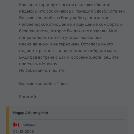
Ереван не приедут, чего не скажешь обо мне,
надеюсь, что соскучаюсь и приеду с удовольствием.
Большое спасибо за Вашу работу, внимание,
человеческое отношение и ощущение комфорта и
безопасности, которое Вы для нас создали. Мне
понравилось, то, что я увидел оказалось
неожиданным и интересным. Осталось много
недосмотренного, наверное, как-нибудь в мае...
Буду рад встрече с Вами, особенно, если решите
приехать в Москву.
Не забывайте, пишите.
Большое спасибо, Пока,
Евгений
Hagop Attarmigirian
Канада
06-12-2005