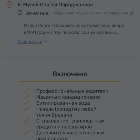
5. Музей Сергея Параджанова
1915 года через уникальные свидетельства,
фотографии и документы, собранные со всего
50-60 мин.
Подробнее: Музей Сергея Параджанова
мира.
Музей Сергея Параджанова открыл свои двери
в 1991 году и с тех пор стал одним из самых
необычных и вдохновляющих культурных
Развернуть
центров Еревана. Здесь перед посетителем
раскрывается многогранный мир великого
режиссера, чье имя известно далеко за
пределами Армении.
Включено
Профессиональные водители
Машины с кондиционером
Бутилированная вода
Начало (конец) из любой
точки Еревана
Страхование транспортных
средств и пассажиров
Дополнительные остановки
по маршруту