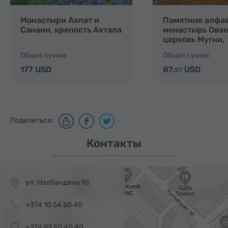
Монастыри Ахпат и
Памятник алфав
Санаин, крепость Ахтала
монастырь Ован
церковь Мугни,
монастырь Теге
Общая сумма
Общая сумма
177 USD
87.
USD
57
Поделиться:
Контакты
ул. Налбандяна 96
+374 10 54 60 40
+374 93 50 40 40