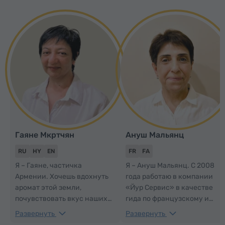
Гаяне Мкртчян
Ануш Мальянц
RU
HY
EN
FR
FA
Я – Гаяне, частичка
Я – Ануш Мальянц. С 2008
Армении. Хочешь вдохнуть
года работаю в компании
аромат этой земли,
«Йур Сервис» в качестве
почувствовать вкус наших
гида по французскому и
блюд, пришедших сквозь
персидскому языкам. С
Развернуть
Развернуть
века, услышать шум
радостью встречу Вас в