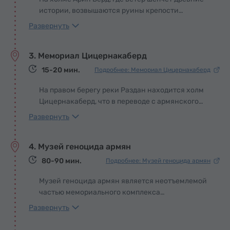
возведено из туфа теплых розовых оттенков,
истории, возвышаются руины крепости
которые особенно красиво сияют на закате.
Эребуни, ставшей колыбелью современного
Развернуть
Еревана. Она была возведена в 782 году до н.э.
по приказу урартского царя Аргишти I, чтобы
3. Мемориал Цицернакаберд
охранять границы могущественного царства и
контролировать важные торговые пути. Своим
15-20 мин.
Подробнее: Мемориал Цицернакаберд
преклонным возрастом Ереван является
ровесником исторических событий, подобных
На правом берегу реки Раздан находится холм
основанию Рима и первым Олимпийским играм
Цицернакаберд, что в переводе с армянского
в Древней Греции.
означает «крепость ласточек». Согласно
Развернуть
народному фольклору, эти прекрасные птицы
были посланниками любви армянских
4. Музей геноцида армян
языческих богов Ваагна и Астгика и жили на
этом холме.
80-90 мин.
Подробнее: Музей геноцида армян
Музей геноцида армян является неотъемлемой
частью мемориального комплекса
Цицернакаберд и играет особую роль в
Развернуть
сохранении исторической памяти. Его
экспозиции раскрывают трагические страницы