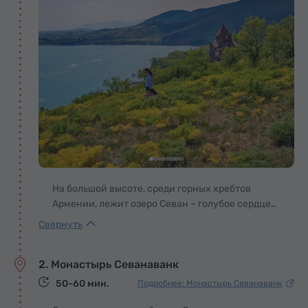
На большой высоте, среди горных хребтов
Армении, лежит озеро Севан – голубое сердце
страны, что бьется в такт ветрам и солнцу.
Легенда гласит, что когда-то здесь была
зеленая долина, но небеса пролили свои слезы
2. Монастырь Севанаванк
и наполнили ее водой, чтобы подарить людям
бесценный дар.
50-60 мин.
Подробнее: Монастырь Севанаванк