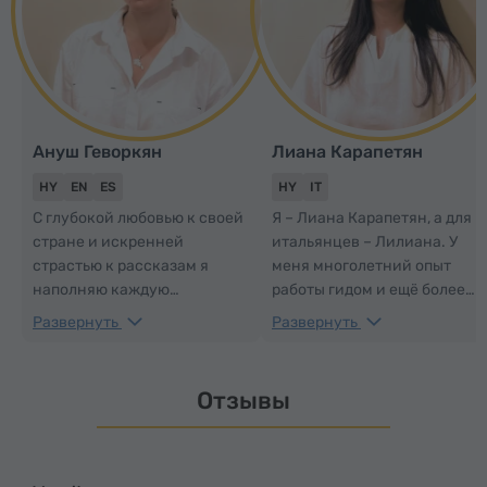
Ануш Геворкян
Лиана Карапетян
HY
EN
ES
HY
IT
С глубокой любовью к своей
Я – Лиана Карапетян, а для
стране и искренней
итальянцев – Лилиана. У
страстью к рассказам я
меня многолетний опыт
наполняю каждую
работы гидом и ещё более
экскурсию энтузиазмом и
длительный опыт работы
Развернуть
Развернуть
местными подробностями.
переводчиком итальянского
Будь то открытие скрытых
языка. Почему выбрать
жемчужин или
именно меня? Если Вы
Отзывы
увлекательные истории, я
хотите увезти из поездки в
делаю каждое путешествие
Армению незабываемые
незабываемым.
впечатления, я с радостью
Присоединяйтесь ко мне в
помогу Вам в этом.