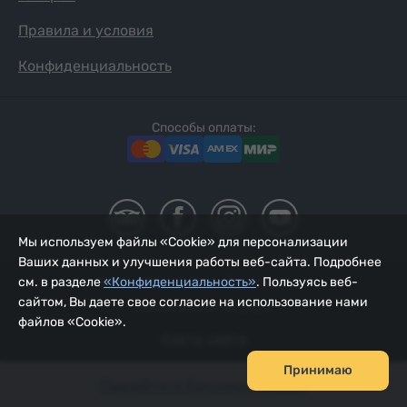
Правила и условия
Конфиденциальность
Способы оплаты:
Мы используем файлы «Cookie» для персонализации
Ваших данных и улучшения работы веб-сайта. Подробнее
см. в разделе
«Конфиденциальность»
. Пользуясь веб-
2002 - 2026, © ООО «Йур Сервис»;
сайтом, Вы даете свое согласие на использование нами
Обновлено 07.08.2026
файлов «Cookie».
Карта сайта
Принимаю
Перейти к бронированию