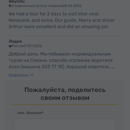
Weynitu
путешествии, полном
Соединенные Штаты Америки
28.05.2022
культуры, приключений и
We had a tour for 2 days to visit khor viral,
искренних моментов – Вы
Noravank, and extra. Our guide, Merry and driver
уедете с потрясающими
Arthur were excellent and did an amazing job.
воспоминаниями и новой
любовью к этой прекрасной
Лидия
стране!
Россия
07.01.2022
Добрый день. Мы побывали индивидуальным
туром на Севане, спасибо огромное водителя
Аско (машина 303 ТТ 10). Хороший водитель ,
замечательный рассказчик. Очень понравилась
Развернуть
поездка, масса впечатлений и воспоминаний.
Так же 7 января мы с сестрой были на обзорной
Пожалуйста, поделитесь
экскурсии по Еревану, побывали в Ичмеазине,
своим отзывом
Звартноц и др. вместе с экскурсоводом
Тиграном. Большое, большое спасибо Тиграну -
много интересного и познавательного узнали.
Имя, Фамилия
Видно, что очень хорошо знает историю
Армении, армянских традиций. В завершение