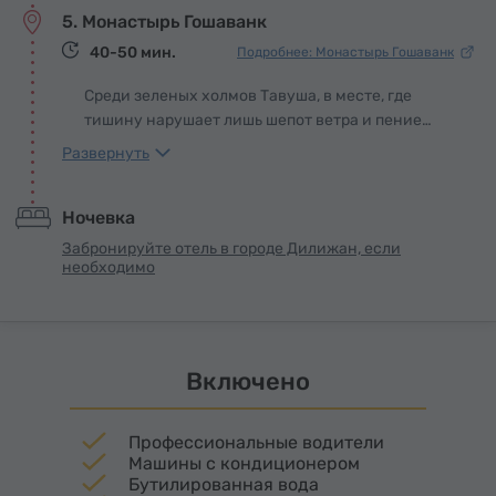
5. Монастырь Гошаванк
только духовным, но и культурным центром,
притягивавшим монахов, паломников и
40-50 мин.
Подробнее: Монастырь Гошаванк
мастеров. В ансамбль входят церкви Святого
Григория, Святой Богородицы и Святого
Среди зеленых холмов Тавуша, в месте, где
Степана, а также кельи и хозяйственные
тишину нарушает лишь шепот ветра и пение
постройки, бережно вписанные в горный
птиц, возвышается монастырь Гошаванк –
Развернуть
ландшафт.
обитель, в которой сплелись духовная сила и
культурное величие средневековой Армении.
Ночевка
Его строительство связано с именем Мхитара
Гоша – выдающегося государственного деятеля,
Забронируйте отель в городе Дилижан, если
ученого, автора первого армянского Судебника,
необходимо
а также многочисленных притч и басен,
которые и сегодня не утратили своей мудрости.
Включено
Профессиональные водители
Машины с кондиционером
Бутилированная вода