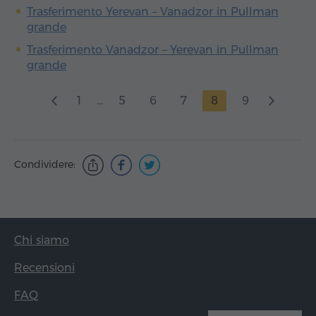
Trasferimento Yerevan – Vanadzor in Pullman
grande
Trasferimento Vanadzor – Yerevan in Pullman
grande
1
...
5
6
7
8
9
Condividere:
Chi siamo
Recensioni
FAQ