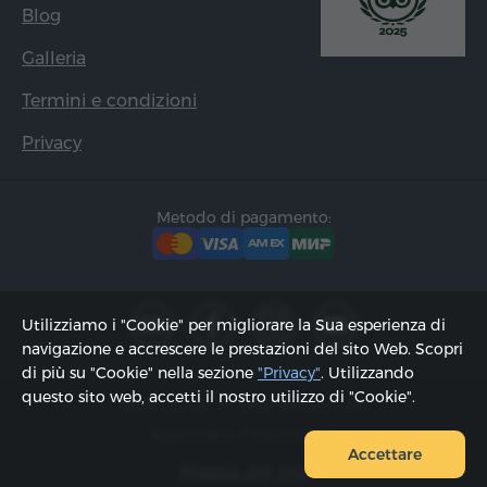
Blog
Galleria
Termini e condizioni
Privacy
Metodo di pagamento:
Utilizziamo i "Cookie" per migliorare la Sua esperienza di
navigazione e accrescere le prestazioni del sito Web. Scopri
di più su "Cookie" nella sezione
"Privacy"
. Utilizzando
questo sito web, accetti il ​​nostro utilizzo di "Cookie".
2002 - 2026, © "Hyur Service" Ltd;
Aggiornato il 06.08.2026
Accettare
Mappa del sito