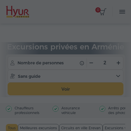
0
Accueil
Circuits
Excursions privées
Excursions privées en Arménie
Nombre de personnes
Sans guide
Voir
Chauffeurs
Assurance
Arrêts pour f
professionnels
véhicule
des photos
Tous
Meilleures excursions
Circuits en ville Erevan
Excursions viti