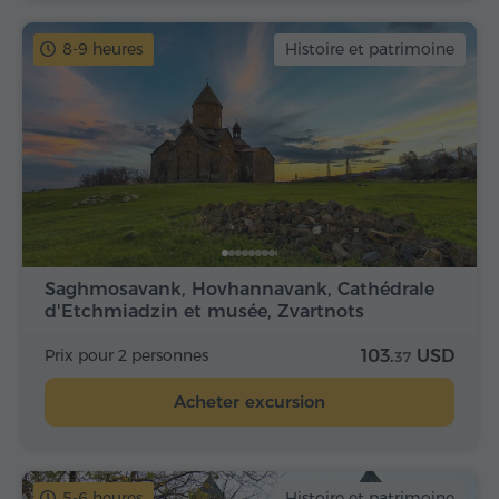
8-9 heures
Histoire et patrimoine
Saghmosavank, Hovhannavank, Cathédrale
d'Etchmiadzin et musée, Zvartnots
Prix pour 2 personnes
103.
USD
37
Acheter excursion
5-6 heures
Histoire et patrimoine