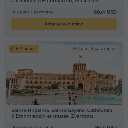
Cathédrale d'Etchmiadzin, musée des…
Prix pour 2 personnes
60.
USD
97
Acheter excursion
6-7 heures
Histoire et patrimoine
Sainte-Hripsime, Sainte-Gayane, Cathédrale
d'Etchmiadzin et musée, Zvartnots…
Prix pour 2 personnes
96.
USD
71