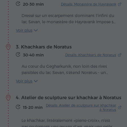
un présent inestimable aux hommes.
20-30 min
Détails: Monastère de Hayravank
Dressé sur un escarpement dominant l'infini du
lac Sevan, le monastère de Hayravank impose sa
présence discrète mais majestueuse. La date
Voir plus
exacte de sa construction s'est perdue dans la
nuit des temps, mais ses traits architecturaux le
3. Khachkars de Noratus
rattachent au IXe siècle. Bâti de pierres
grossièrement taillées, sans ornements
30-40 min
Détails: Khachkars de Noratus
superflus, il puise sa force et son charme dans
une sobriété presque monastique. Les pierres
Au cœur du Gegharkunik, non loin des rives
semblent retenir l'empreinte des mains
paisibles du lac Sevan, s'étend Noratus – un
d'artisans anciens, ainsi que le souffle des vents
vaste cimetière de khachkars où la pierre est
Voir plus
chargés des parfums du lac et des herbes des
devenue un manuscrit éternel, gravé par la
montagnes.
main des maîtres anciens. Sous le ciel ouvert se
4. Atelier de sculpture sur khachkar à Noratus
dressent des centaines de khachkars, chacun
comme un chapitre d'histoire, chacun comme
Détails: Atelier de sculpture sur khachkar
15-20 min
une prière figée adressée aux cieux.
à Noratus
Particulièrement précieux sont les monuments
Le khachkar, littéralement «pierre-croix», n'est
finement sculptés des XIIIe-XIVe siècles, où la
pas seulement une œuvre d'art, mais une prière