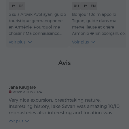
HY
DE
RU
HY
EN
e suis Arevik Avetisyan, guide
Bonjour ! Je m’appelle
touristique germanophone
Tigran, guide dans ma
en Arménie. Pourquoi me
merveilleuse et chère
choisir ? Ma connaissance
Arménie ❤️ En exerçant ce
approfondie du patrimoine
métier dans mon pays, je
Voir plus
Voir plus
arménien, ma
partage avec passion la
communication fluide en
gentillesse, la joie et les
allemand et mon sens de
sourires avec mes voyageurs.
Avis
l’humour transforment
J’ai plus de sept ans
chaque visite en une
d’expérience, et j’aime
expérience vivante et
profondément l’architecture
captivante. Avec moi, les
le vin et les montagnes de
Jana Kaugare
visiteurs découvrent
cette Arménie incroyable.
Lettonie
11.05.2024
l’Arménie non seulement à
Very nice excursion, breathtaking nature,
travers ses sites, mais aussi à
interesting history, lake Sevan was amazing 10/10,
travers des histoires
monasteries also interesting and location was
authentiques, des échanges
magnificent
Voir plus
sincères et des moments
For nature lovers must do thing if you are visiting
inoubliables.