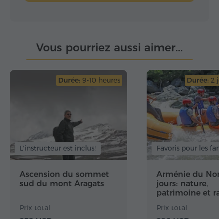
Vous pourriez aussi aimer...
Durée:
9-10 heures
Durée:
2 j
L'instructeur est inclus!
Favoris pour les fa
Ascension du sommet
Arménie du Nor
sud du mont Aragats
jours: nature,
patrimoine et r
Prix total
Prix total