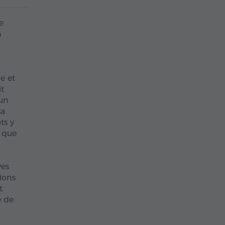
e
n
e et
it
 un
sa
ts y
i que
ves
ions
t
e de