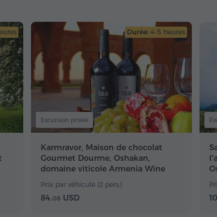
eures
Durée:
4-5 heures
Excursion privée
Ex
Karmravor, Maison de chocolat
S
t
Gourmet Dourme, Oshakan,
l
domaine viticole Armenia Wine
O
Prix par véhicule (2 pers.)
Pr
84.
USD
10
08