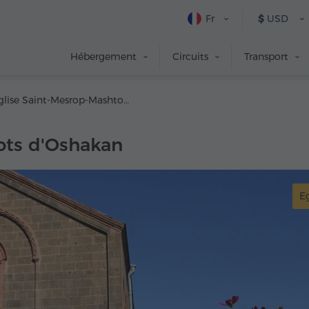
Fr
$
USD
Hébergement
Circuits
Transport
Église Saint-Mesrop-Mashtots d'Oshakan
ots d'Oshakan
Eg