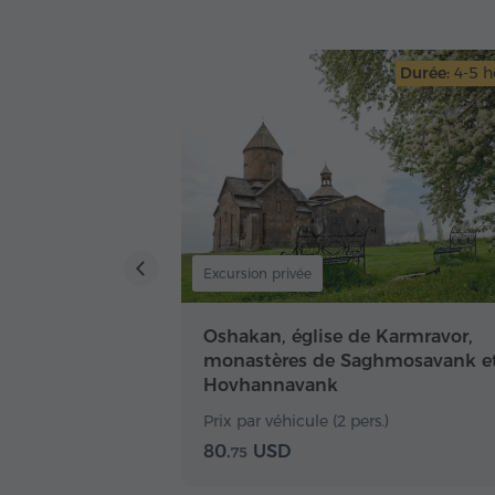
Durée:
4-5 h
Excursion privée
Oshakan, église de Karmravor,
monastères de Saghmosavank e
Hovhannavank
Prix par véhicule (2 pers.)
80.
USD
75