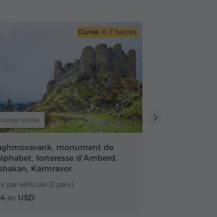
Durée:
6-7 heures
cursion privée
aghmosavank, monument de
'alphabet, forteresse d'Amberd,
shakan, Karmravor
ix par véhicule (2 pers.)
4.
USD
90