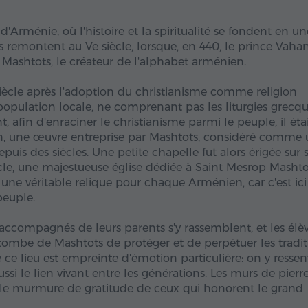
d'Arménie, où l'histoire et la spiritualité se fondent en un
s remontent au Ve siècle, lorsque, en 440, le prince Vaha
ashtots, le créateur de l'alphabet arménien.
iècle après l'adoption du christianisme comme religion
population locale, ne comprenant pas les liturgies grecqu
 afin d'enraciner le christianisme parmi le peuple, il éta
en, une œuvre entreprise par Mashtots, considéré comme
uis des siècles. Une petite chapelle fut alors érigée sur 
ècle, une majestueuse église dédiée à Saint Mesrop Mashto
 une véritable relique pour chaque Arménien, car c'est ic
peuple.
ccompagnés de leurs parents s'y rassemblent, et les élè
tombe de Mashtots de protéger et de perpétuer les tradit
e lieu est empreinte d'émotion particulière: on y ressen
ssi le lien vivant entre les générations. Les murs de pierr
 et le murmure de gratitude de ceux qui honorent le grand