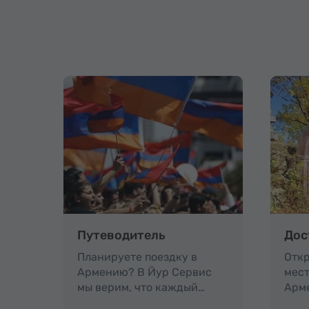
Путеводитель
Дос
Планируете поездку в
Откр
Армению? В Йур Сервис
мест
мы верим, что каждый…
Арм