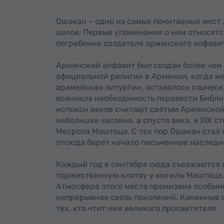
Ошакан – одно из самых почитаемых мест 
целое. Первые упоминания о нем относятся
погребение создателя армянского алфави
Армянский алфавит был создан более чем 
официальной религии в Армении, когда ме
арамейская литургии, оставалось языческ
возникла необходимость перевести Библи
испокон веков считают святым Армянской 
небольшая часовня, а спустя века, в XIX 
Месропа Маштоца. С тех пор Ошакан стал
отсюда берет начало письменное наследи
Каждый год в сентябре сюда съезжаются 
торжественную клятву у могилы Маштоца,
Атмосфера этого места пронизана особыми
непрерывная связь поколений. Каменные 
тех, кто чтит имя великого просветителя.