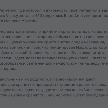
Армении, где история и духовность переплетаются в ед
 к V веку, когда в 440 году князь Ваан Аматуни организ
та Месропа Маштоца.
через столетие после принятия христианства в качеств
стное население, которому не были понятны греческая 
им. С целью укоренить христианство среди населения,
ю на армянский язык, что инициировал Маштоц, которог
Апостольской Церкви. На его могиле была воздвигнута
столетии, здесь возвели величественную церковь Святого
 своеобразной святыней для каждого армянина, ведь им
е народа.
школьники и их родители, и первоклассники дают
 обещая хранить и продолжать традиции родного языка.
 чувствами: здесь ощущается не только глубина веков, 
стены церкви хранят тишину молитв и шепот благодарно