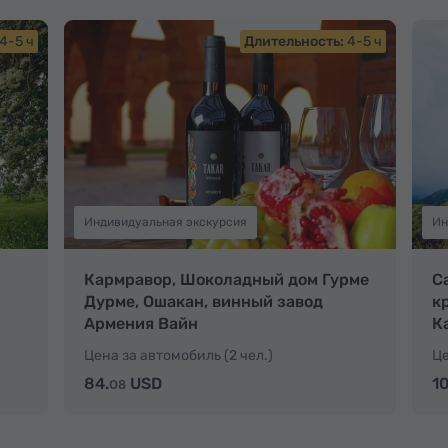
4-5 ч
Длительность:
4-5 ч
Индивидуальная экскурсия
Ин
Кармравор, Шоколадный дом Гурме
С
Дурме, Ошакан, винный завод
к
Армения Вайн
К
Цена за автомобиль (2 чел.)
Це
84.
USD
10
08