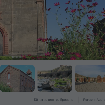
30 км
из центра Еревана
Регион:
Араг