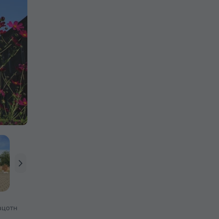
ацотн