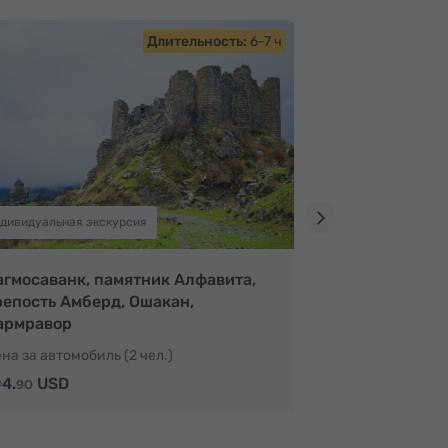
Длительность:
6-7 ч
дивидуальная экскурсия
агмосаванк, памятник Алфавита,
репость Амберд, Ошакан,
армравор
на за автомобиль (2 чел.)
4.
USD
90