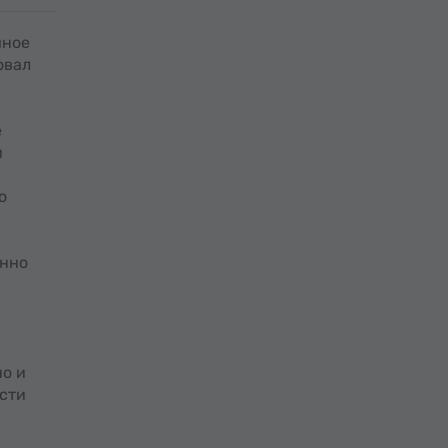
иное
овал
е
и
о
енно
но и
сти