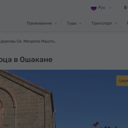
Рус
$
Проживание
Туры
Транспорт
Церковь Св. Месропа Маштоца в Ошакане
оца в Ошакане
Цер