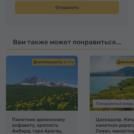
Отправить
Вам также может понравиться...
Длительность:
6-7 ч
Длитель
Панорамные виды
Памятник армянскому
Цахкадзор, Кеч
алфавиту, крепость
канатная дорога
Амберд, гора Арагац,
Севан, монасты