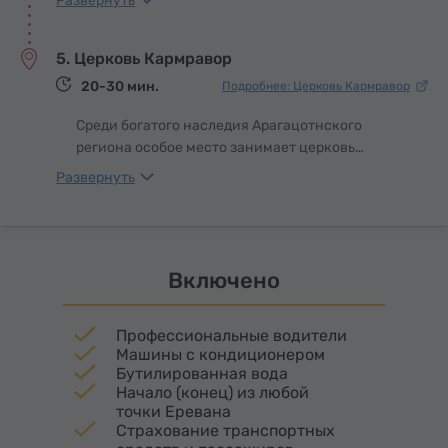
Развернуть
упоминания о нем относятся к V веку, когда в
440 году князь Ваан Аматуни организовал
5. Церковь Кармравор
погребение создателя армянского алфавита
Месропа Маштоца.
20-30 мин.
Подробнее: Церковь Кармравор
Среди богатого наследия Арагацотнского
региона особое место занимает церковь
Кармравор – маленькая, но удивительно
Развернуть
гармоничная святыня, которая чудом дошла до
наших дней почти в неизменном виде. Ее
скромные размеры скрывают величие духа:
исследователи предполагают, что храм служил
Включено
часовней одного из знатных княжеских родов,
что придает ему особую камерность и
интимность.
Профессиональные водители
Машины с кондиционером
Бутилированная вода
Начало (конец) из любой
точки Еревана
Страхование транспортных