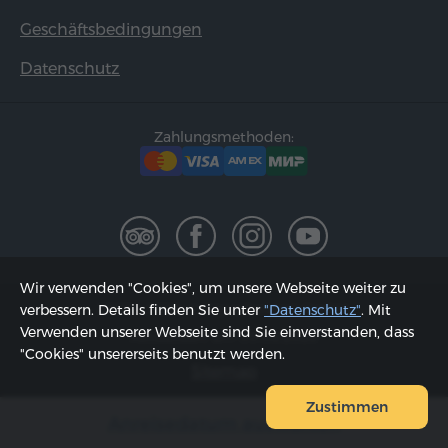
Geschäftsbedingungen
Datenschutz
Zahlungsmethoden:
Wir verwenden "Cookies", um unsere Webseite weiter zu
2002 - 2026, © "Hyur Service" GmbH;
verbessern. Details finden Sie unter
"Datenschutz"
. Mit
Verwenden unserer Webseite sind Sie einverstanden, dass
Aktualisiert am 09.08.2026
"Cookies" unsererseits benutzt werden.
Sitemap
Zustimmen
Anreisedatum auswählen