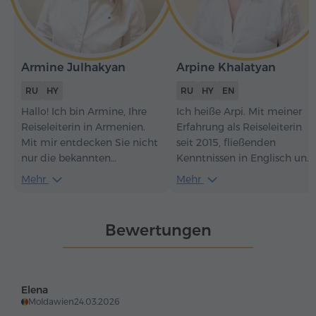
Armine Julhakyan
Arpine Khalatyan
RU
HY
RU
HY
EN
Hallo! Ich bin Armine, Ihre
Ich heiße Arpi. Mit meiner
Reiseleiterin in Armenien.
Erfahrung als Reiseleiterin
Mit mir entdecken Sie nicht
seit 2015, fließenden
nur die bekannten
Kenntnissen in Englisch und
Sehenswürdigkeiten,
Russisch sowie einem
Mehr
Mehr
sondern auch die
umfangreichen Wissen über
verborgenen Juwelen
Geschichte und Kultur biete
meines Landes.
ich spannende und
Bewertungen
informative Touren an, bei
denen Sie Armenien
entdecken und die
großartigste Atmosphäre
Elena
spüren werden.
Moldawien
24.03.2026