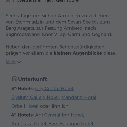
Hoteltransfer nach den Touren
Sechs Tage, um sich in Armenien zu verlieben –
von Etchmiadzin und dem Sevan-See bis zum
Berg Aragats, zur Festung Amberd, nach
Saghmosavank, Khor Virap, Garni und Geghard.
Neben den berühmten Sehenswürdigkeiten
prägen vor allem die
kleinen Augenblicke
diese…
Mehr
Unterkunft
3*-Hotels:
City Centre Hotel
,
Elysium Gallery Hotel
,
Mandarin Hotel
,
Orbeli Hotel
oder ähnlich.
4*-Hotels:
Ani Central Inn Hotel
,
Ani Plaza Hotel
,
Bass Boutique Hotel
,