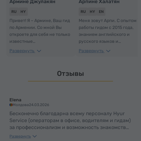
Армине Джулакян
Арпине Халатян
RU
HY
RU
HY
EN
Привет! Я – Армине, Ваш гид
Меня зовут Арпи. С опытом
по Армении. Со мной Вы
работы гидом с 2015 года,
откроете для себя не только
знанием английского и
известные
русского языков и
достопримечательности, но
обширными познаниями в
Развернуть
Развернуть
и спрятанные жемчужины
истории и культуре, я
моей страны.
предлагаю увлекательные и
познавательные экскурсии,
Отзывы
во время которых Вы
откроете для себя Армению
и почувствуете её
неповторимую атмосферу.
Elena
Молдова
24.03.2026
Бесконечно благодарна всему персоналу Hyur
Service (операторам в офисе, водителям и гидам)
за профессионализм и возможность знакомства
с самобытной культурой и глубокой историей
Развернуть