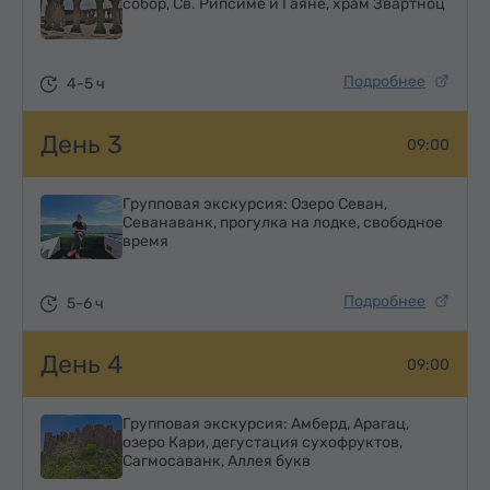
собор, Св. Рипсиме и Гаяне, храм Звартноц
Подробнее
4-5 ч
День 3
09:00
Групповая экскурсия: Озеро Севан,
Севанаванк, прогулка на лодке, свободное
время
Подробнее
5-6 ч
День 4
09:00
Групповая экскурсия: Амберд, Арагац,
озеро Кари, дегустация сухофруктов,
Сагмосаванк, Аллея букв